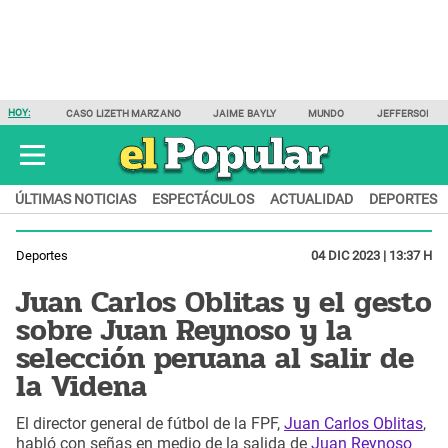
HOY:
CASO LIZETH MARZANO
JAIME BAYLY
MUNDO
JEFFERSON F
ÚLTIMAS NOTICIAS
ESPECTÁCULOS
ACTUALIDAD
DEPORTES
Deportes
04 DIC 2023 | 13:37 H
Juan Carlos Oblitas y el gesto
sobre Juan Reynoso y la
selección peruana al salir de
la Videna
El director general de fútbol de la FPF,
Juan Carlos Oblitas
,
habló con señas en medio de la salida de
Juan Reynoso