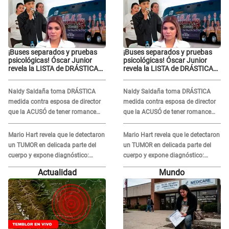
¡Buses separados y pruebas
¡Buses separados y pruebas
psicológicas! Óscar Junior
psicológicas! Óscar Junior
revela la LISTA de DRÁSTICAS
revela la LISTA de DRÁSTICAS
medidas para prevenir acoso
medidas para prevenir acoso
en 'La Bella Luz' tras caso
en 'La Bella Luz' tras caso
Naldy Saldaña toma DRÁSTICA
Naldy Saldaña toma DRÁSTICA
Naldy Saldaña
Naldy Saldaña
medida contra esposa de director
medida contra esposa de director
que la ACUSÓ de tener romance
que la ACUSÓ de tener romance
con él: "Muy triste..."
con él: "Muy triste..."
Mario Hart revela que le detectaron
Mario Hart revela que le detectaron
un TUMOR en delicada parte del
un TUMOR en delicada parte del
cuerpo y expone diagnóstico:
cuerpo y expone diagnóstico:
"Dolores muy fuertes..."
"Dolores muy fuertes..."
Actualidad
Mundo