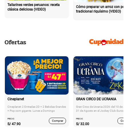
Tallarines verdes peruanos: receta
Cómo preparar un arroz con poll
clásica deliciosa (VIDEO)
tradicional riquísimo (VIDEO)
Ofertas
Cineplanet
GRAN CIRCO DE UCRANIA
Cineplanet: 2 Entradas 2D + 2 Bebidas Grandes
Gran Circo de Ucrania 2026: del 10 de Juli
+ Pop corn gigante. Lunes a Domingo
31 de Agosto en el Jockey Club-Surco
PRECIO
PRECIO
Comprar
Comp
S/
47.90
S/
32.00