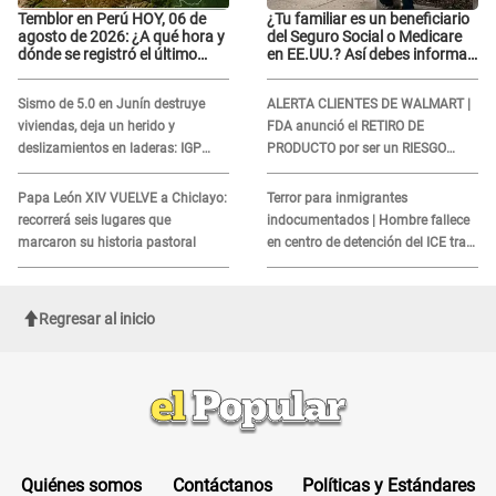
Temblor en Perú HOY, 06 de
¿Tu familiar es un beneficiario
agosto de 2026: ¿A qué hora y
del Seguro Social o Medicare
dónde se registró el último
en EE.UU.? Así debes informar
sismo, según IGP?
sobre su muerte para EVITAR
COBROS
Sismo de 5.0 en Junín destruye
ALERTA CLIENTES DE WALMART |
viviendas, deja un herido y
FDA anunció el RETIRO DE
deslizamientos en laderas: IGP
PRODUCTO por ser un RIESGO
alerta sobre posibles réplicas
MORTAL para consumidores: ¿Cuál
es?
Papa León XIV VUELVE a Chiclayo:
Terror para inmigrantes
recorrerá seis lugares que
indocumentados | Hombre fallece
marcaron su historia pastoral
en centro de detención del ICE tras
sufrir una "emergencia médica"
Regresar al inicio
Quiénes somos
Contáctanos
Políticas y Estándares