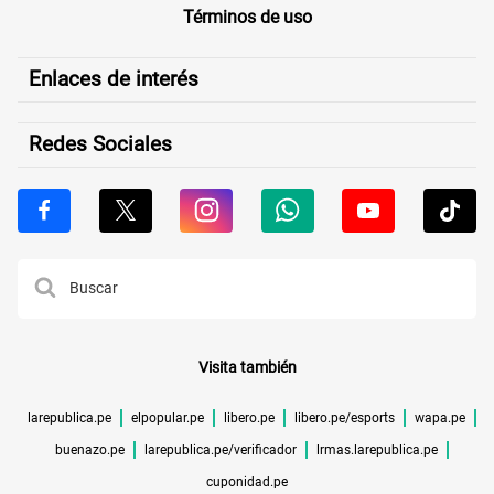
Términos de uso
Enlaces de interés
Redes Sociales
Visita también
larepublica.pe
elpopular.pe
libero.pe
libero.pe/esports
wapa.pe
buenazo.pe
larepublica.pe/verificador
lrmas.larepublica.pe
cuponidad.pe