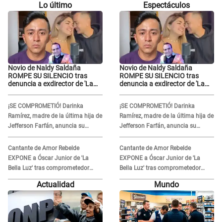
Lo último
Espectáculos
Novio de Naldy Saldaña
Novio de Naldy Saldaña
ROMPE SU SILENCIO tras
ROMPE SU SILENCIO tras
denuncia a exdirector de 'La
denuncia a exdirector de 'La
Bella Luz': "Me basta con que
Bella Luz': "Me basta con que
ella esté bien"
ella esté bien"
¡SE COMPROMETIÓ! Darinka
¡SE COMPROMETIÓ! Darinka
Ramírez, madre de la última hija de
Ramírez, madre de la última hija de
Jefferson Farfán, anuncia su
Jefferson Farfán, anuncia su
compromiso: "Sí, para siempre"
compromiso: "Sí, para siempre"
Cantante de Amor Rebelde
Cantante de Amor Rebelde
EXPONE a Óscar Junior de 'La
EXPONE a Óscar Junior de 'La
Bella Luz' tras comprometedor
Bella Luz' tras comprometedor
video y detalla DESAGRADABLE
video y detalla DESAGRADABLE
Actualidad
Mundo
momento: "Me hizo sentir
momento: "Me hizo sentir
incómoda"
incómoda"