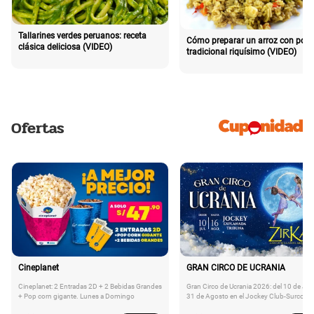
Tallarines verdes peruanos: receta
Cómo preparar un arroz con poll
clásica deliciosa (VIDEO)
tradicional riquísimo (VIDEO)
Ofertas
Cineplanet
GRAN CIRCO DE UCRANIA
Cineplanet: 2 Entradas 2D + 2 Bebidas Grandes
Gran Circo de Ucrania 2026: del 10 de Juli
+ Pop corn gigante. Lunes a Domingo
31 de Agosto en el Jockey Club-Surco