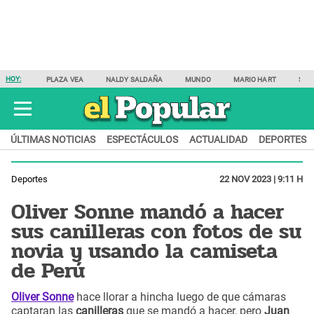
HOY:
PLAZA VEA
NALDY SALDAÑA
MUNDO
MARIO HART
SAM
ÚLTIMAS NOTICIAS
ESPECTÁCULOS
ACTUALIDAD
DEPORTES
Deportes
22 NOV 2023 | 9:11 H
Oliver Sonne mandó a hacer
sus canilleras con fotos de su
novia y usando la camiseta
de Perú
Oliver Sonne
hace llorar a hincha luego de que cámaras
captaran las
canilleras
que se mandó a hacer, pero
Juan