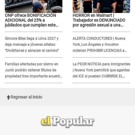
ONP ofrece BONIFICACIÓN
HORROR en Walmart |
ADICIONAL del 25% a
Trabajador es DENUNCIADO
jubilados que cumplan este
por agresión sexual a una
REQUISITO: revisa si accedes
cliente y su respuesta
aquí
INDIGNÓ A TODOS
Simone Biles llega a Lima 2027 y
ALERTA CONDUCTORES | Nueva
deja mensaje a jóvenes atletas:
York, Los Ángeles y Houston
“Diviértanse y abracen el camino”
ordenan PROHIBIR LICENCIAS a
quienes no presenten ESTE
DOCUMENTO
Familias afectadas por sismo en
La PEOR NOTICIA para inmigrantes
Junín podrán obtener títulos de
| Nueva York permitirá que agentes
propiedad tras importante acuerdo
del ICE si puedan CUBRIRSE EL
de Cofopri
ROSTRO
Regresar al inicio