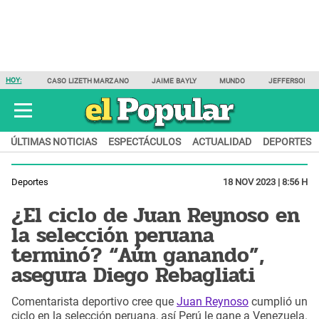
HOY:
CASO LIZETH MARZANO
JAIME BAYLY
MUNDO
JEFFERSON F
ÚLTIMAS NOTICIAS
ESPECTÁCULOS
ACTUALIDAD
DEPORTES
Deportes
18 NOV 2023 | 8:56 H
¿El ciclo de Juan Reynoso en
la selección peruana
terminó? “Aún ganando”,
asegura Diego Rebagliati
Comentarista deportivo cree que
Juan Reynoso
cumplió un
ciclo en la selección peruana, así Perú le gane a Venezuela.