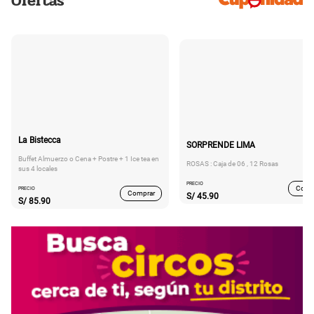
Ofertas
La Bistecca
SORPRENDE LIMA
Buffet Almuerzo o Cena + Postre + 1 Ice tea en
ROSAS : Caja de 06 , 12 Rosas
sus 4 locales
PRECIO
Comp
PRECIO
Comprar
S/
45.90
S/
85.90