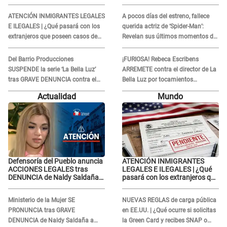
contra director de La Bella Luz:
contra el director musical
"El sistema de justicia..."
César Sánchez Chavesta: "No
ATENCIÓN INMIGRANTES LEGALES
A pocos días del estreno, fallece
podemos..."
E ILEGALES | ¿Qué pasará con los
querida actriz de ‘Spider-Man’:
extranjeros que poseen casos de
Revelan sus últimos momentos de
asilo pendientes en agosto 2026?
vida
Del Barrio Producciones
¡FURIOSA! Rebeca Escribens
SUSPENDE la serie ‘La Bella Luz’
ARREMETE contra el director de La
tras GRAVE DENUNCIA contra el
Bella Luz por tocamientos
director musical César Sánchez
indebidos a la exintegrante Naldy
Actualidad
Mundo
Chavesta: "No podemos..."
Saldaña: "Tiene que irse a la cárcel"
Defensoría del Pueblo anuncia
ATENCIÓN INMIGRANTES
ACCIONES LEGALES tras
LEGALES E ILEGALES | ¿Qué
DENUNCIA de Naldy Saldaña
pasará con los extranjeros que
contra director de La Bella Luz:
poseen casos de asilo
"El sistema de justicia..."
pendientes en agosto 2026?
Ministerio de la Mujer SE
NUEVAS REGLAS de carga pública
PRONUNCIA tras GRAVE
en EE.UU. | ¿Qué ocurre si solicitas
DENUNCIA de Naldy Saldaña a
la Green Card y recibes SNAP o