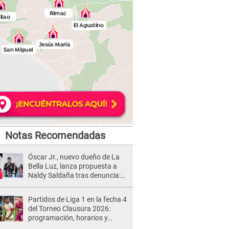
Notas Recomendadas
Óscar Jr., nuevo dueño de La
Bella Luz, lanza propuesta a
Naldy Saldaña tras denuncia:
“Va a haber otro tipo de ley”
Partidos de Liga 1 en la fecha 4
del Torneo Clausura 2026:
programación, horarios y
dónde ver