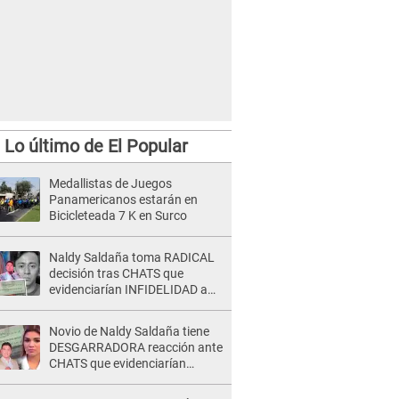
Lo último de El Popular
Medallistas de Juegos
Panamericanos estarán en
Bicicleteada 7 K en Surco
Naldy Saldaña toma RADICAL
decisión tras CHATS que
evidenciarían INFIDELIDAD a
su novio con animador de 'La
Bella Luz': "Un día..."
Novio de Naldy Saldaña tiene
DESGARRADORA reacción ante
CHATS que evidenciarían
INFIDELIDAD con animador de
'La Bella Luz': "Se puso..."