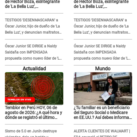
de Héctor Boza, exintegrante
de Héctor Boza, exintegrante
de 'La Bella Luz',
de 'La Bella Luz',
BURLÁNDOSE de Anely Dávila
BURLÁNDOSE de Anely Dávila
tras acusarlo de maltrato:
tras acusarlo de maltrato:
TESTIGOS 'DESENMASCARAN' a
TESTIGOS 'DESENMASCARAN' a
"Grábame..."
"Grábame..."
Óscar Junior, hijo de dueño de 'La
Óscar Junior, hijo de dueño de 'La
Bella Luz', y denuncian maltratos
Bella Luz', y denuncian maltratos
en la orquesta: "Los humilla..."
en la orquesta: "Los humilla..."
Óscar Junior SE DIRIGE a Naldy
Óscar Junior SE DIRIGE a Naldy
Saldaña con IMPENSADA
Saldaña con IMPENSADA
propuesta como nuevo líder de 'La
propuesta como nuevo líder de 'La
Bella Luz' tras denuncia: "Otro tipo
Bella Luz' tras denuncia: "Otro tipo
Actualidad
Mundo
de ley..."
de ley..."
Temblor en Perú HOY, 06 de
¿Tu familiar es un beneficiario
agosto de 2026: ¿A qué hora y
del Seguro Social o Medicare
dónde se registró el último
en EE.UU.? Así debes informar
sismo, según IGP?
sobre su muerte para EVITAR
COBROS
Sismo de 5.0 en Junín destruye
ALERTA CLIENTES DE WALMART |