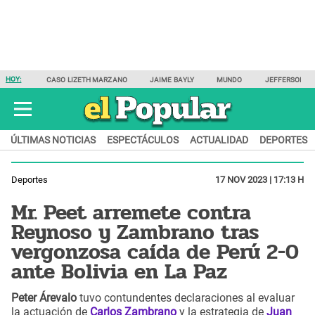
HOY:
CASO LIZETH MARZANO
JAIME BAYLY
MUNDO
JEFFERSON F
ÚLTIMAS NOTICIAS
ESPECTÁCULOS
ACTUALIDAD
DEPORTES
Deportes
17 NOV 2023 | 17:13 H
Mr. Peet arremete contra
Reynoso y Zambrano tras
vergonzosa caída de Perú 2-0
ante Bolivia en La Paz
Peter Árevalo
tuvo contundentes declaraciones al evaluar
la actuación de
Carlos Zambrano
y la estrategia de
Juan