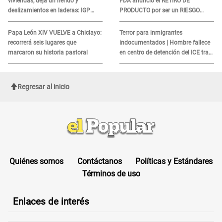
viviendas, deja un herido y
FDA anunció el RETIRO DE
deslizamientos en laderas: IGP
PRODUCTO por ser un RIESGO
alerta sobre posibles réplicas
MORTAL para consumidores: ¿Cuál
es?
Papa León XIV VUELVE a Chiclayo:
Terror para inmigrantes
recorrerá seis lugares que
indocumentados | Hombre fallece
marcaron su historia pastoral
en centro de detención del ICE tras
sufrir una "emergencia médica"
Regresar al inicio
Quiénes somos
Contáctanos
Políticas y Estándares
Términos de uso
Enlaces de interés