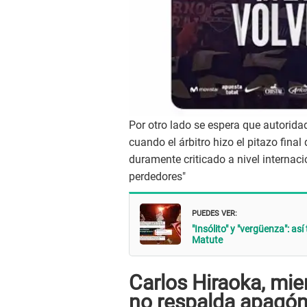
Por otro lado se espera que autorid
cuando el árbitro hizo el pitazo fin
duramente criticado a nivel internac
perdedores"
PUEDES VER:
"Insólito" y "vergüenza": as
Matute
Carlos Hiraoka, mi
no respalda apagón