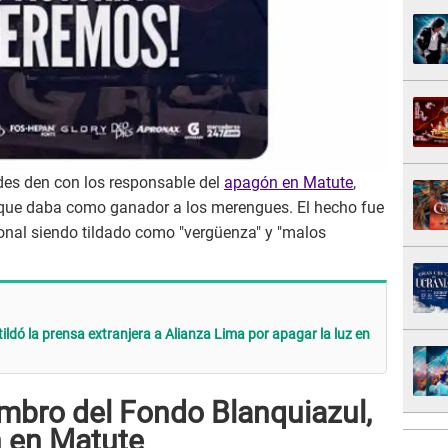
ades den con los responsable del
apagón en Matute
,
al que daba como ganador a los merengues. El hecho fue
ional siendo tildado como "vergüenza" y "malos
í tildó la prensa extranjera a Alianza Lima por apagar la luz en
embro del Fondo Blanquiazul,
 en Matute