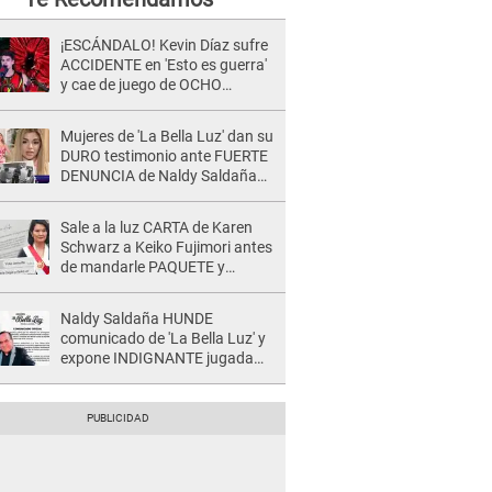
¡ESCÁNDALO! Kevin Díaz sufre
ACCIDENTE en 'Esto es guerra'
y cae de juego de OCHO
METROS de altura: "La
colchoneta se rompe..."
Mujeres de 'La Bella Luz' dan su
DURO testimonio ante FUERTE
DENUNCIA de Naldy Saldaña
contra director: "Cualquier
acusación de apañamiento..."
Sale a la luz CARTA de Karen
Schwarz a Keiko Fujimori antes
de mandarle PAQUETE y
revelan intermediario: "En el
cargo..."
Naldy Saldaña HUNDE
comunicado de 'La Bella Luz' y
expone INDIGNANTE jugada
para DEFENDER a director:
"Que he tenido algo..."