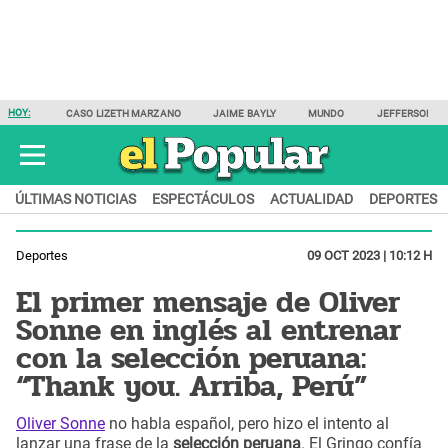
HOY:
CASO LIZETH MARZANO
JAIME BAYLY
MUNDO
JEFFERSON F
ÚLTIMAS NOTICIAS
ESPECTÁCULOS
ACTUALIDAD
DEPORTES
Deportes
09 OCT 2023 | 10:12 H
El primer mensaje de Oliver
Sonne en inglés al entrenar
con la selección peruana:
“Thank you. Arriba, Perú”
Oliver Sonne
no habla español, pero hizo el intento al
lanzar una frase de la
selección peruana
. El Gringo confía