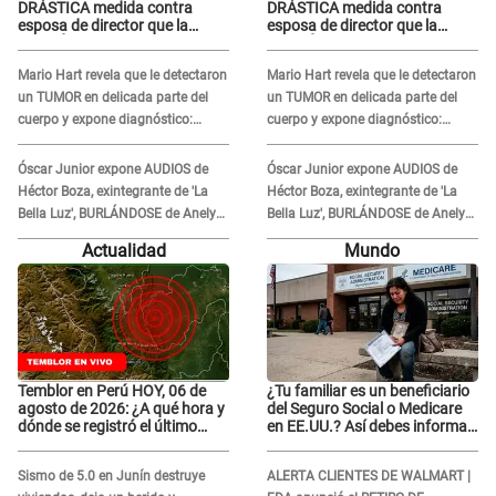
DRÁSTICA medida contra
DRÁSTICA medida contra
esposa de director que la
esposa de director que la
ACUSÓ de tener romance con
ACUSÓ de tener romance con
él: "Muy triste..."
él: "Muy triste..."
Mario Hart revela que le detectaron
Mario Hart revela que le detectaron
un TUMOR en delicada parte del
un TUMOR en delicada parte del
cuerpo y expone diagnóstico:
cuerpo y expone diagnóstico:
"Dolores muy fuertes..."
"Dolores muy fuertes..."
Óscar Junior expone AUDIOS de
Óscar Junior expone AUDIOS de
Héctor Boza, exintegrante de 'La
Héctor Boza, exintegrante de 'La
Bella Luz', BURLÁNDOSE de Anely
Bella Luz', BURLÁNDOSE de Anely
Dávila tras acusarlo de maltrato:
Dávila tras acusarlo de maltrato:
Actualidad
Mundo
"Grábame..."
"Grábame..."
Temblor en Perú HOY, 06 de
¿Tu familiar es un beneficiario
agosto de 2026: ¿A qué hora y
del Seguro Social o Medicare
dónde se registró el último
en EE.UU.? Así debes informar
sismo, según IGP?
sobre su muerte para EVITAR
COBROS
Sismo de 5.0 en Junín destruye
ALERTA CLIENTES DE WALMART |