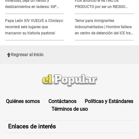
viviendas, deja un herido y
FDA anunció el RETIRO DE
deslizamientos en laderas: IGP
PRODUCTO por ser un RIESGO
alerta sobre posibles réplicas
MORTAL para consumidores: ¿Cuál
es?
Papa León XIV VUELVE a Chiclayo:
Terror para inmigrantes
recorrerá seis lugares que
indocumentados | Hombre fallece
marcaron su historia pastoral
en centro de detención del ICE tras
sufrir una "emergencia médica"
Regresar al inicio
Quiénes somos
Contáctanos
Políticas y Estándares
Términos de uso
Enlaces de interés