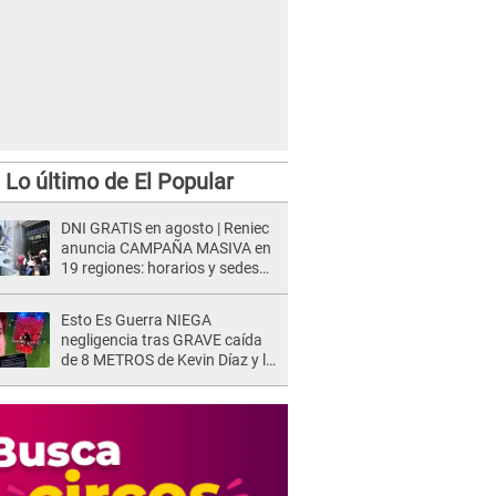
Lo último de El Popular
DNI GRATIS en agosto | Reniec
anuncia CAMPAÑA MASIVA en
19 regiones: horarios y sedes
oficiales
Esto Es Guerra NIEGA
negligencia tras GRAVE caída
de 8 METROS de Kevin Díaz y lo
SEÑALAN: "No adoptó la
postura correcta"