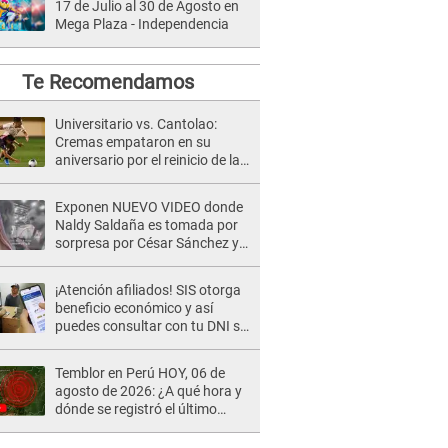
17 de Julio al 30 de Agosto en
Mega Plaza - Independencia
Te Recomendamos
Universitario vs. Cantolao:
Cremas empataron en su
aniversario por el reinicio de la
Liga 1 [RESUMEN]
Exponen NUEVO VIDEO donde
Naldy Saldaña es tomada por
sorpresa por César Sánchez y
ella evidencia su REACCIÓN: Le
agarró la mano
¡Atención afiliados! SIS otorga
beneficio económico y así
puedes consultar con tu DNI si
te corresponde
Temblor en Perú HOY, 06 de
agosto de 2026: ¿A qué hora y
dónde se registró el último
sismo, según IGP?