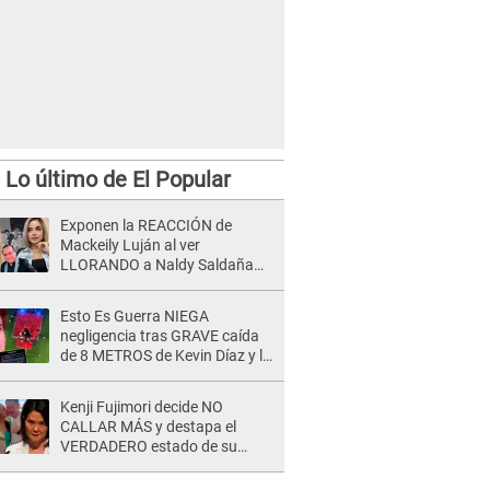
Lo último de El Popular
Exponen la REACCIÓN de
Mackeily Luján al ver
LLORANDO a Naldy Saldaña
tras AGRESIÓN de director de
'La Bella Luz': Esto hizo
Esto Es Guerra NIEGA
negligencia tras GRAVE caída
de 8 METROS de Kevin Díaz y lo
SEÑALAN: "No adoptó la
postura correcta"
Kenji Fujimori decide NO
CALLAR MÁS y destapa el
VERDADERO estado de su
relación familiar con Keiko
Fujimori: "Mi familia es Érika, mi