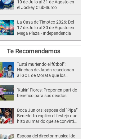
10 de Julio al 31 de Agosto en
el Jockey Club-Surco
La Casa de Timoteo 2026: Del
17 de Julio al 30 de Agosto en
Mega Plaza - Independencia
Te Recomendamos
“Está muriendo el fútbol”:
Hinchas de Japón reaccionan
al GOL de Morata que los
elimina del Mundial Qatar
[VIDEO]
'Kukín' Flores: Proponen partido
benéfico para sus deudos
Boca Juniors: esposa del “Pipa”
Benedetto explicó el festejo que
hizo su marido que se convirtió
en meme
Esposa del director musical de