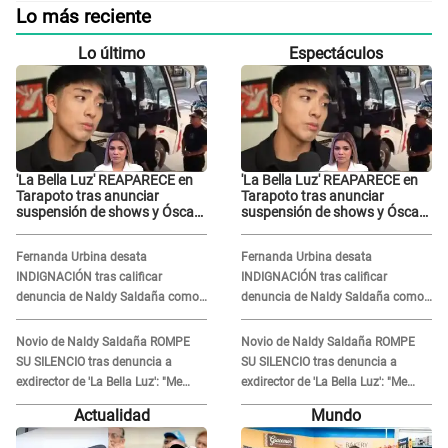
Lo más reciente
Lo último
Espectáculos
'La Bella Luz' REAPARECE en
'La Bella Luz' REAPARECE en
Tarapoto tras anunciar
Tarapoto tras anunciar
suspensión de shows y Óscar
suspensión de shows y Óscar
Junior se JUSTIFICA: "Por un
Junior se JUSTIFICA: "Por un
error no vamos a pagar todos"
error no vamos a pagar todos"
Fernanda Urbina desata
Fernanda Urbina desata
INDIGNACIÓN tras calificar
INDIGNACIÓN tras calificar
denuncia de Naldy Saldaña como
denuncia de Naldy Saldaña como
'acto bochornoso': "No es justo
'acto bochornoso': "No es justo
atacar a otra mujer"
atacar a otra mujer"
Novio de Naldy Saldaña ROMPE
Novio de Naldy Saldaña ROMPE
SU SILENCIO tras denuncia a
SU SILENCIO tras denuncia a
exdirector de 'La Bella Luz': "Me
exdirector de 'La Bella Luz': "Me
basta con que ella esté bien"
basta con que ella esté bien"
Actualidad
Mundo