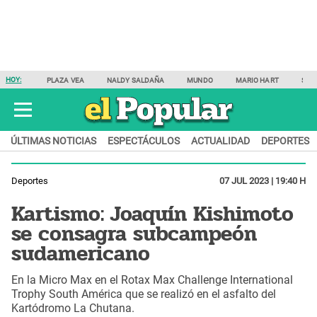
HOY:
PLAZA VEA
NALDY SALDAÑA
MUNDO
MARIO HART
SAM
ÚLTIMAS NOTICIAS
ESPECTÁCULOS
ACTUALIDAD
DEPORTES
Deportes
07 JUL 2023 | 19:40 H
Kartismo: Joaquín Kishimoto
se consagra subcampeón
sudamericano
En la Micro Max en el Rotax Max Challenge International
Trophy South América que se realizó en el asfalto del
Kartódromo La Chutana.