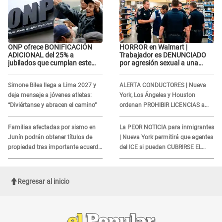
ONP ofrece BONIFICACIÓN
HORROR en Walmart |
ADICIONAL del 25% a
Trabajador es DENUNCIADO
jubilados que cumplan este
por agresión sexual a una
REQUISITO: revisa si accedes
cliente y su respuesta
aquí
INDIGNÓ A TODOS
Simone Biles llega a Lima 2027 y
ALERTA CONDUCTORES | Nueva
deja mensaje a jóvenes atletas:
York, Los Ángeles y Houston
“Diviértanse y abracen el camino”
ordenan PROHIBIR LICENCIAS a
quienes no presenten ESTE
DOCUMENTO
Familias afectadas por sismo en
La PEOR NOTICIA para inmigrantes
Junín podrán obtener títulos de
| Nueva York permitirá que agentes
propiedad tras importante acuerdo
del ICE si puedan CUBRIRSE EL
de Cofopri
ROSTRO
Regresar al inicio