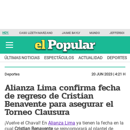
HOY:
CASO LIZETH MARZANO
JAIME BAYLY
MUNDO
JEFFERSON F
ÚLTIMAS NOTICIAS
ESPECTÁCULOS
ACTUALIDAD
DEPORTES
Deportes
20 JUN 2023 | 4:21 H
Alianza Lima confirma fecha
de regreso de Cristian
Benavente para asegurar el
Torneo Clausura
¡Vuelve el Chaval! En
Alianza Lima
ya tienen la fecha en la
cual
Cristian Benavente
se reincorporará al plantel de