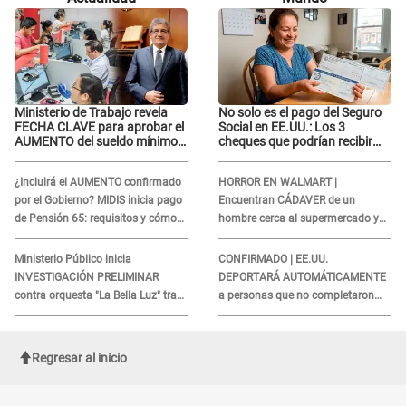
tenido algo..."
tenido algo..."
Ministerio de Trabajo revela
No solo es el pago del Seguro
FECHA CLAVE para aprobar el
Social en EE.UU.: Los 3
AUMENTO del sueldo mínimo:
cheques que podrían recibir
"Tenemos que activar..."
millones de personas en
agosto
¿Incluirá el AUMENTO confirmado
HORROR EN WALMART |
por el Gobierno? MIDIS inicia pago
Encuentran CÁDAVER de un
de Pensión 65: requisitos y cómo
hombre cerca al supermercado y
obtener el beneficio economico
esto reveló la autopsia que le
realizaron
Ministerio Público inicia
CONFIRMADO | EE.UU.
INVESTIGACIÓN PRELIMINAR
DEPORTARÁ AUTOMÁTICAMENTE
contra orquesta "La Bella Luz" tras
a personas que no completaron
DENUNCIA de Naldy Saldaña
este formulario clave
Regresar al inicio