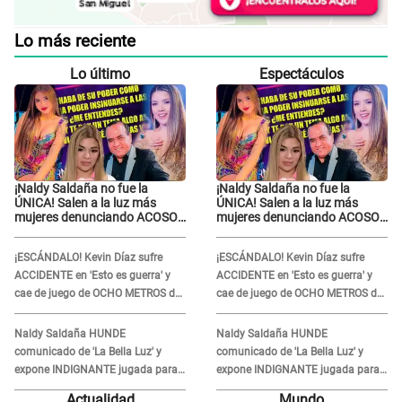
Lo más reciente
Lo último
Espectáculos
¡Naldy Saldaña no fue la
¡Naldy Saldaña no fue la
ÚNICA! Salen a la luz más
ÚNICA! Salen a la luz más
mujeres denunciando ACOSO
mujeres denunciando ACOSO
en 'La Bella Luz' por parte de
en 'La Bella Luz' por parte de
director
director
¡ESCÁNDALO! Kevin Díaz sufre
¡ESCÁNDALO! Kevin Díaz sufre
ACCIDENTE en 'Esto es guerra' y
ACCIDENTE en 'Esto es guerra' y
cae de juego de OCHO METROS de
cae de juego de OCHO METROS de
altura: "La colchoneta se rompe..."
altura: "La colchoneta se rompe..."
Naldy Saldaña HUNDE
Naldy Saldaña HUNDE
comunicado de 'La Bella Luz' y
comunicado de 'La Bella Luz' y
expone INDIGNANTE jugada para
expone INDIGNANTE jugada para
DEFENDER a director: "Que he
DEFENDER a director: "Que he
Actualidad
Mundo