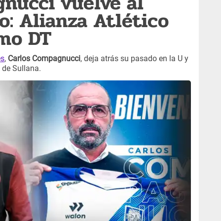
nucci vuelve al
o: Alianza Atlético
omo DT
es
,
Carlos Compagnucci
, deja atrás su pasado en la U y
 de Sullana.