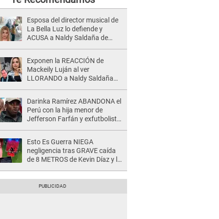
Esposa del director musical de
La Bella Luz lo defiende y
ACUSA a Naldy Saldaña de
tener una relación con él y
otros integrantes
Exponen la REACCIÓN de
Mackeily Luján al ver
LLORANDO a Naldy Saldaña
tras AGRESIÓN de director de
'La Bella Luz': Esto hizo
Darinka Ramírez ABANDONA el
Perú con la hija menor de
Jefferson Farfán y exfutbolista
REACCIONA: "A ti que..."
Esto Es Guerra NIEGA
negligencia tras GRAVE caída
de 8 METROS de Kevin Díaz y lo
SEÑALAN: "No adoptó la
postura correcta"