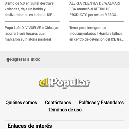
Sismo de 5.0 en Junín destruye
ALERTA CLIENTES DE WALMART |
viviendas, deja un herido y
FDA anunció el RETIRO DE
deslizamientos en laderas: IGP
PRODUCTO por ser un RIESGO
alerta sobre posibles réplicas
MORTAL para consumidores: ¿Cuál
es?
Papa León XIV VUELVE a Chiclayo:
Terror para inmigrantes
recorrerá seis lugares que
indocumentados | Hombre fallece
marcaron su historia pastoral
en centro de detención del ICE tras
sufrir una "emergencia médica"
Regresar al inicio
Quiénes somos
Contáctanos
Políticas y Estándares
Términos de uso
Enlaces de interés