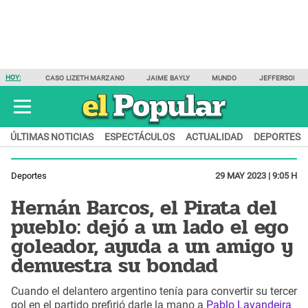
HOY:
CASO LIZETH MARZANO
JAIME BAYLY
MUNDO
JEFFERSON F
ÚLTIMAS NOTICIAS
ESPECTÁCULOS
ACTUALIDAD
DEPORTES
Deportes
29 MAY 2023 | 9:05 H
Hernán Barcos, el Pirata del
pueblo: dejó a un lado el ego
goleador, ayuda a un amigo y
demuestra su bondad
Cuando el delantero argentino tenía para convertir su tercer
gol en el partido prefirió darle la mano a
Pablo Lavandeira