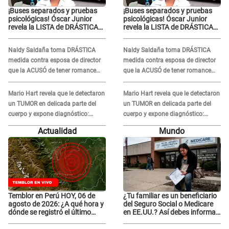
¡Buses separados y pruebas
¡Buses separados y pruebas
psicológicas! Óscar Junior
psicológicas! Óscar Junior
revela la LISTA de DRÁSTICAS
revela la LISTA de DRÁSTICAS
medidas para prevenir acoso
medidas para prevenir acoso
en 'La Bella Luz' tras caso
en 'La Bella Luz' tras caso
Naldy Saldaña toma DRÁSTICA
Naldy Saldaña toma DRÁSTICA
Naldy Saldaña
Naldy Saldaña
medida contra esposa de director
medida contra esposa de director
que la ACUSÓ de tener romance
que la ACUSÓ de tener romance
con él: "Muy triste..."
con él: "Muy triste..."
Mario Hart revela que le detectaron
Mario Hart revela que le detectaron
un TUMOR en delicada parte del
un TUMOR en delicada parte del
cuerpo y expone diagnóstico:
cuerpo y expone diagnóstico:
"Dolores muy fuertes..."
"Dolores muy fuertes..."
Actualidad
Mundo
Temblor en Perú HOY, 06 de
¿Tu familiar es un beneficiario
agosto de 2026: ¿A qué hora y
del Seguro Social o Medicare
dónde se registró el último
en EE.UU.? Así debes informar
sismo, según IGP?
sobre su muerte para EVITAR
COBROS