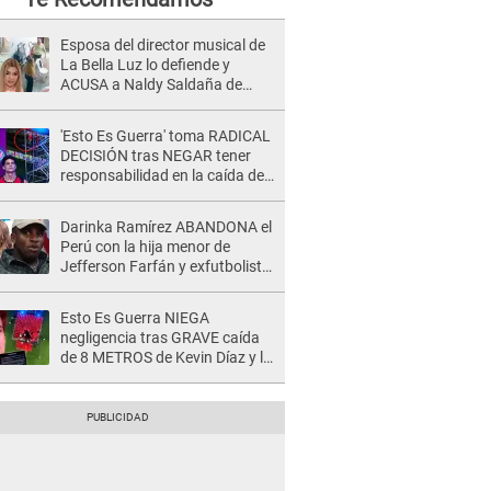
Esposa del director musical de
La Bella Luz lo defiende y
ACUSA a Naldy Saldaña de
tener una relación con él y
otros integrantes
'Esto Es Guerra' toma RADICAL
DECISIÓN tras NEGAR tener
responsabilidad en la caída de
Kevin Díaz desde 8 metros de
altura
Darinka Ramírez ABANDONA el
Perú con la hija menor de
Jefferson Farfán y exfutbolista
REACCIONA: "A ti que..."
Esto Es Guerra NIEGA
negligencia tras GRAVE caída
de 8 METROS de Kevin Díaz y lo
SEÑALAN: "No adoptó la
postura correcta"