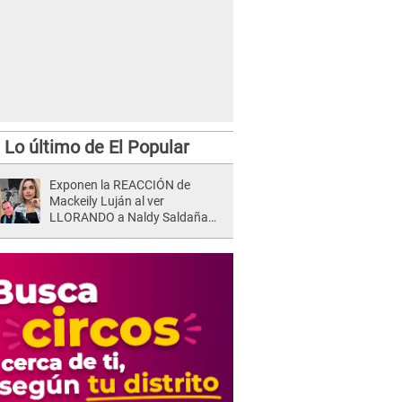
Lo último de El Popular
Exponen la REACCIÓN de
Mackeily Luján al ver
LLORANDO a Naldy Saldaña
tras AGRESIÓN de director de
'La Bella Luz': Esto hizo