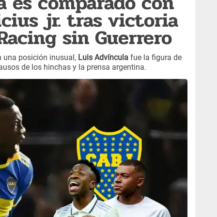
a es comparado con
ius jr. tras victoria
Racing sin Guerrero
n una posición inusual,
Luis Advíncula
fue la figura de
lausos de los hinchas y la prensa argentina.