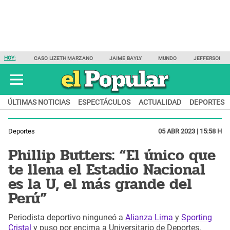
HOY:
CASO LIZETH MARZANO
JAIME BAYLY
MUNDO
JEFFERSON F
ÚLTIMAS NOTICIAS
ESPECTÁCULOS
ACTUALIDAD
DEPORTES
Deportes
05 ABR 2023 | 15:58 H
Phillip Butters: “El único que
te llena el Estadio Nacional
es la U, el más grande del
Perú”
Periodista deportivo ninguneó a
Alianza Lima
y
Sporting
Cristal
y puso por encima a Universitario de Deportes.