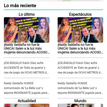
Lo más reciente
Lo último
Espectáculos
¡Naldy Saldaña no fue la
¡Naldy Saldaña no fue la
ÚNICA! Salen a la luz más
ÚNICA! Salen a la luz más
mujeres denunciando ACOSO
mujeres denunciando ACOSO
en 'La Bella Luz' por parte de
en 'La Bella Luz' por parte de
director
director
¡ESCÁNDALO! Kevin Díaz sufre
¡ESCÁNDALO! Kevin Díaz sufre
ACCIDENTE en 'Esto es guerra' y
ACCIDENTE en 'Esto es guerra' y
cae de juego de OCHO METROS de
cae de juego de OCHO METROS de
altura: "La colchoneta se rompe..."
altura: "La colchoneta se rompe..."
Naldy Saldaña HUNDE
Naldy Saldaña HUNDE
comunicado de 'La Bella Luz' y
comunicado de 'La Bella Luz' y
expone INDIGNANTE jugada para
expone INDIGNANTE jugada para
DEFENDER a director: "Que he
DEFENDER a director: "Que he
Actualidad
Mundo
tenido algo..."
tenido algo..."