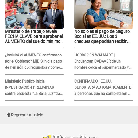
Ministerio de Trabajo revela
No solo es el pago del Seguro
FECHA CLAVE para aprobar el
Social en EE.UU.: Los 3
AUMENTO del sueldo mínimo:
cheques que podrían recibir
"Tenemos que activar..."
millones de personas en
agosto
¿Incluirá el AUMENTO confirmado
HORROR EN WALMART |
por el Gobierno? MIDIS inicia pago
Encuentran CÁDAVER de un
de Pensión 65: requisitos y cómo
hombre cerca al supermercado y
obtener el beneficio economico
esto reveló la autopsia que le
realizaron
Ministerio Público inicia
CONFIRMADO | EE.UU.
INVESTIGACIÓN PRELIMINAR
DEPORTARÁ AUTOMÁTICAMENTE
contra orquesta "La Bella Luz" tras
a personas que no completaron
DENUNCIA de Naldy Saldaña
este formulario clave
Regresar al inicio