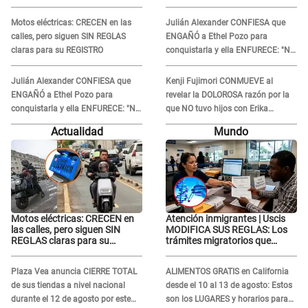
contar qué hizo su esposa
contar qué hizo su esposa
Motos eléctricas: CRECEN en las
Julián Alexander CONFIESA que
calles, pero siguen SIN REGLAS
ENGAÑÓ a Ethel Pozo para
claras para su REGISTRO
conquistarla y ella ENFURECE: "No
te lo voy a perdonar nunca"
Julián Alexander CONFIESA que
Kenji Fujimori CONMUEVE al
ENGAÑÓ a Ethel Pozo para
revelar la DOLOROSA razón por la
conquistarla y ella ENFURECE: "No
que NO tuvo hijos con Erika
te lo voy a perdonar nunca"
Muñoz: "Por el proceso judicial..."
Actualidad
Mundo
Motos eléctricas: CRECEN en
Atención inmigrantes | Uscis
las calles, pero siguen SIN
MODIFICA SUS REGLAS: Los
REGLAS claras para su
trámites migratorios que
REGISTRO
podrían necesitar tu prueba de
ADN
Plaza Vea anuncia CIERRE TOTAL
ALIMENTOS GRATIS en California
de sus tiendas a nivel nacional
desde el 10 al 13 de agosto: Estos
durante el 12 de agosto por este
son los LUGARES y horarios para