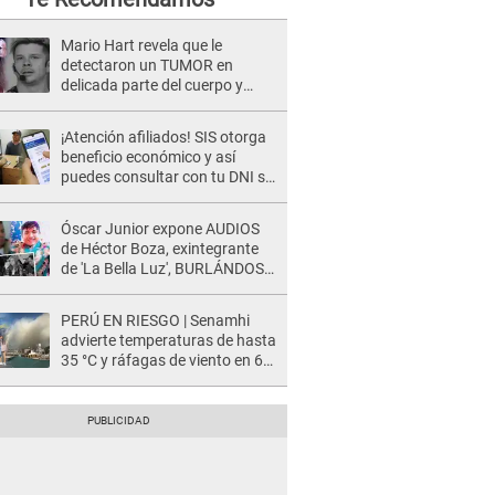
Mario Hart revela que le
detectaron un TUMOR en
delicada parte del cuerpo y
expone diagnóstico: "Dolores
muy fuertes..."
¡Atención afiliados! SIS otorga
beneficio económico y así
puedes consultar con tu DNI si
te corresponde
Óscar Junior expone AUDIOS
de Héctor Boza, exintegrante
de 'La Bella Luz', BURLÁNDOSE
de Anely Dávila tras acusarlo
de maltrato: "Grábame..."
PERÚ EN RIESGO | Senamhi
advierte temperaturas de hasta
35 °C y ráfagas de viento en 6
regiones del país