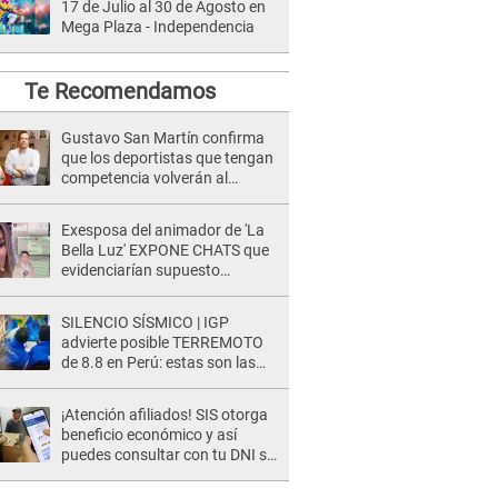
17 de Julio al 30 de Agosto en
Mega Plaza - Independencia
Te Recomendamos
Gustavo San Martín confirma
que los deportistas que tengan
competencia volverán al
entrenar este lunes
Exesposa del animador de 'La
Bella Luz' EXPONE CHATS que
evidenciarían supuesto
romance clandestino con Naldy
Saldaña, pese a tener pareja
SILENCIO SÍSMICO | IGP
advierte posible TERREMOTO
de 8.8 en Perú: estas son las
zonas más expuestas
¡Atención afiliados! SIS otorga
beneficio económico y así
puedes consultar con tu DNI si
te corresponde