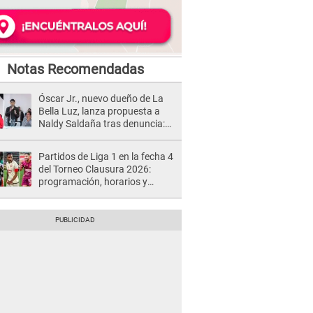
Notas Recomendadas
Óscar Jr., nuevo dueño de La
Bella Luz, lanza propuesta a
Naldy Saldaña tras denuncia:
“Va a haber otro tipo de ley”
Partidos de Liga 1 en la fecha 4
del Torneo Clausura 2026:
programación, horarios y
dónde ver