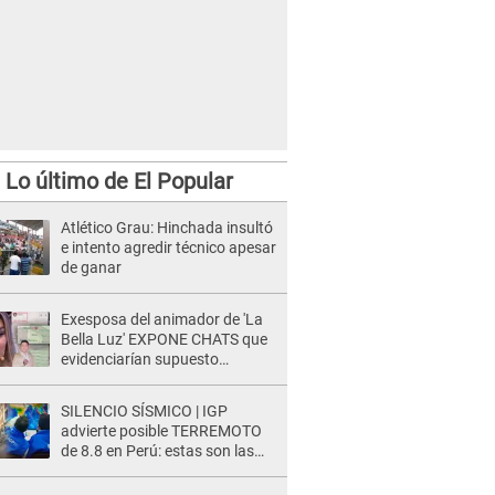
Lo último de El Popular
Atlético Grau: Hinchada insultó
e intento agredir técnico apesar
de ganar
Exesposa del animador de 'La
Bella Luz' EXPONE CHATS que
evidenciarían supuesto
romance clandestino con Naldy
Saldaña, pese a tener pareja
SILENCIO SÍSMICO | IGP
advierte posible TERREMOTO
de 8.8 en Perú: estas son las
zonas más expuestas