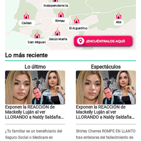
Lo más reciente
Lo último
Espectáculos
Exponen la REACCIÓN de
Exponen la REACCIÓN de
Mackeily Luján al ver
Mackeily Luján al ver
LLORANDO a Naldy Saldaña
LLORANDO a Naldy Saldaña
tras AGRESIÓN de director de
tras AGRESIÓN de director de
'La Bella Luz': Esto hizo
'La Bella Luz': Esto hizo
¿Tu familiar es un beneficiario del
Shirley Cherres ROMPE EN LLANTO
Seguro Social o Medicare en
tras enterarse del fallecimiento de