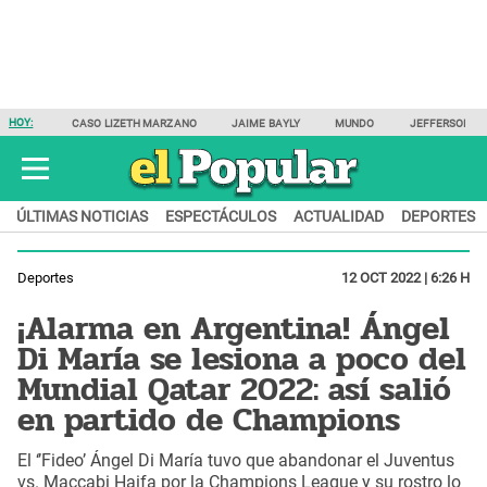
HOY:
CASO LIZETH MARZANO
JAIME BAYLY
MUNDO
JEFFERSON F
ÚLTIMAS NOTICIAS
ESPECTÁCULOS
ACTUALIDAD
DEPORTES
Deportes
12 OCT 2022 | 6:26 H
¡Alarma en Argentina! Ángel
Di María se lesiona a poco del
Mundial Qatar 2022: así salió
en partido de Champions
El ‘’Fideo’ Ángel Di María tuvo que abandonar el Juventus
vs. Maccabi Haifa por la Champions League y su rostro lo