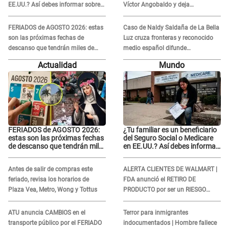
EE.UU.? Así debes informar sobre
Víctor Angobaldo y deja
su muerte para EVITAR COBROS
DESGARRADOR mensaje: "Mi
corazón está roto..."
FERIADOS de AGOSTO 2026: estas
Caso de Naldy Saldaña de La Bella
son las próximas fechas de
Luz cruza fronteras y reconocido
descanso que tendrán miles de
medio español difunde
peruanos
INDIGNANTE video: "Un hombre
Actualidad
Mundo
semicalvo que le dobla la edad"
FERIADOS de AGOSTO 2026:
¿Tu familiar es un beneficiario
estas son las próximas fechas
del Seguro Social o Medicare
de descanso que tendrán miles
en EE.UU.? Así debes informar
de peruanos
sobre su muerte para EVITAR
COBROS
Antes de salir de compras este
ALERTA CLIENTES DE WALMART |
feriado, revisa los horarios de
FDA anunció el RETIRO DE
Plaza Vea, Metro, Wong y Tottus
PRODUCTO por ser un RIESGO
MORTAL para consumidores: ¿Cuál
es?
ATU anuncia CAMBIOS en el
Terror para inmigrantes
transporte público por el FERIADO
indocumentados | Hombre fallece