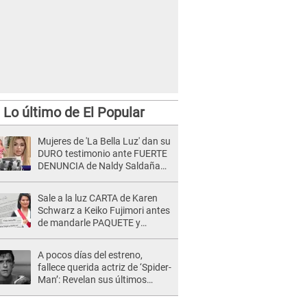
Lo último de El Popular
Mujeres de 'La Bella Luz' dan su
DURO testimonio ante FUERTE
DENUNCIA de Naldy Saldaña
contra director: "Cualquier
acusación de apañamiento..."
Sale a la luz CARTA de Karen
Schwarz a Keiko Fujimori antes
de mandarle PAQUETE y
revelan intermediario: "En el
cargo..."
A pocos días del estreno,
fallece querida actriz de ‘Spider-
Man’: Revelan sus últimos
momentos de vida