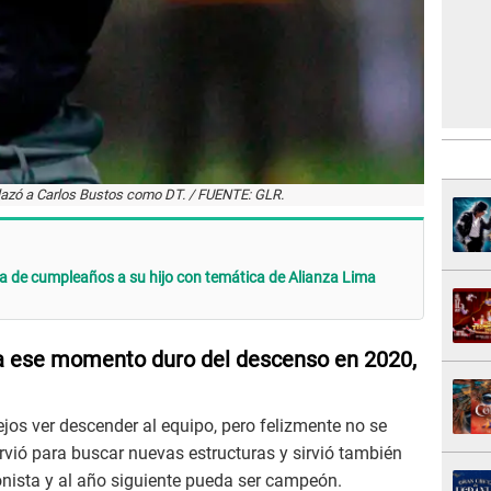
lazó a Carlos Bustos como DT. / FUENTE: GLR.
ta de cumpleaños a su hijo con temática de Alianza Lima
ia ese momento duro del descenso en 2020,
ejos ver descender al equipo, pero felizmente no se
irvió para buscar nuevas estructuras y sirvió también
onista y al año siguiente pueda ser campeón.