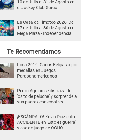
10 de Julio al 31 de Agosto en
el Jockey Club-Surco
La Casa de Timoteo 2026: Del
17 de Julio al 30 de Agosto en
Mega Plaza - Independencia
Te Recomendamos
Lima 2019: Carlos Felipa va por
medallas en Juegos
Parapanamericanos
Pedro Aquino se disfraza de
'osito de peluche' y sorprende a
sus padres con emotivo
reencuentro
¡ESCÁNDALO! Kevin Díaz sufre
ACCIDENTE en 'Esto es guerra'
y cae de juego de OCHO
METROS de altura: "La
colchoneta se rompe..."