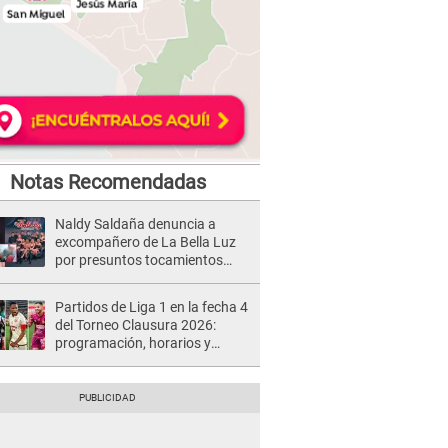
Notas Recomendadas
Naldy Saldaña denuncia a
excompañero de La Bella Luz
por presuntos tocamientos
indebidos e intento de besarla
Partidos de Liga 1 en la fecha 4
del Torneo Clausura 2026:
programación, horarios y
dónde ver