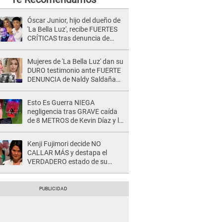
Óscar Junior, hijo del dueño de
'La Bella Luz', recibe FUERTES
CRÍTICAS tras denuncia de
Naldy Saldaña contra su tío:
"Cómplice"
Mujeres de 'La Bella Luz' dan su
DURO testimonio ante FUERTE
DENUNCIA de Naldy Saldaña
contra director: "Cualquier
acusación de apañamiento..."
Esto Es Guerra NIEGA
negligencia tras GRAVE caída
de 8 METROS de Kevin Díaz y lo
SEÑALAN: "No adoptó la
postura correcta"
Kenji Fujimori decide NO
CALLAR MÁS y destapa el
VERDADERO estado de su
relación familiar con Keiko
Fujimori: "Mi familia es Érika, mi
suegra..."