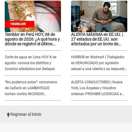
Temblor en Perú HOY, 08 de
ALERTA MÁXIMA en EE.UU. |
agosto de 2026: ¿A qué hora y
27 estados de EE.UU. son
dónde se registró el último
afectados por un brote de
sismo, según IGP?
salmonela relacionado a un
producto MUY UTILIZADO
Corte de agua en Lima HOY 8 de
HORROR en Walmart | Trabajador
agosto: conoce los distritos y
es DENUNCIADO por agresión
horarios afectados por Sedapal
sexual a una cliente y su respuesta
INDIGNÓ A TODOS
“No podemos solos”: comuneros
ALERTA CONDUCTORES | Nueva
de Cañaris en LAMBAYEQUE
York, Los Ángeles y Houston
luchan contra INCENDIO
ordenan PROHIBIR LICENCIAS a
FORESTAL que sigue avanzando
quienes no presenten ESTE
DOCUMENTO
Regresar al inicio