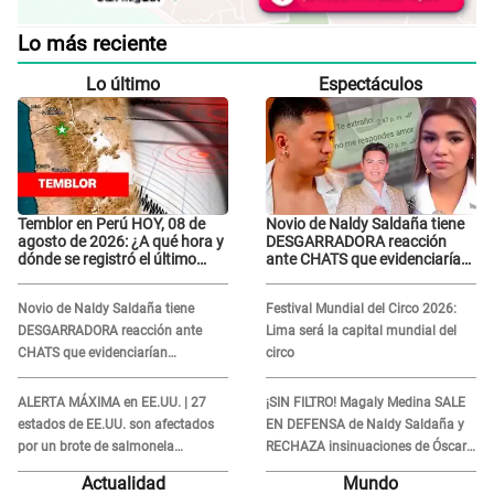
Lo más reciente
Lo último
Espectáculos
Temblor en Perú HOY, 08 de
Novio de Naldy Saldaña tiene
agosto de 2026: ¿A qué hora y
DESGARRADORA reacción
dónde se registró el último
ante CHATS que evidenciarían
sismo, según IGP?
INFIDELIDAD con animador de
'La Bella Luz': "Se puso..."
Novio de Naldy Saldaña tiene
Festival Mundial del Circo 2026:
DESGARRADORA reacción ante
Lima será la capital mundial del
CHATS que evidenciarían
circo
INFIDELIDAD con animador de 'La
Bella Luz': "Se puso..."
ALERTA MÁXIMA en EE.UU. | 27
¡SIN FILTRO! Magaly Medina SALE
estados de EE.UU. son afectados
EN DEFENSA de Naldy Saldaña y
por un brote de salmonela
RECHAZA insinuaciones de Óscar
relacionado a un producto MUY
Custodio: “Es su problema...”
Actualidad
Mundo
UTILIZADO