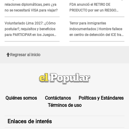
relaciones diplomáticas, pero ¿ya
FDA anunció el RETIRO DE
no se necesitará VISA para viajar?
PRODUCTO por ser un RIESGO
MORTAL para consumidores: ¿Cuál
es?
Voluntariado Lima 2027: ¿Cómo
Terror para inmigrantes
postular?, requisitos y beneficios
indocumentados | Hombre fallece
para PARTICIPAR en los Juegos
en centro de detención del ICE tras
Panamericanos
sufrir una "emergencia médica"
Regresar al inicio
Quiénes somos
Contáctanos
Políticas y Estándares
Términos de uso
Enlaces de interés