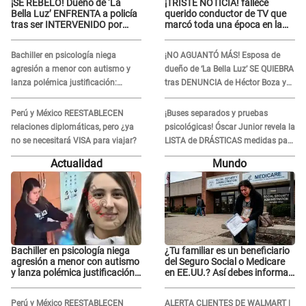
¡SE REBELÓ! Dueño de ‘La
¡TRISTE NOTICIA! fallece
Bella Luz’ ENFRENTA a policía
querido conductor de TV que
tras ser INTERVENIDO por
marcó toda una época en la
miccionar en la vía pública: “Lo
pantalla chica, así fue su
hice por necesidad”
repentino adiós
Bachiller en psicología niega
¡NO AGUANTÓ MÁS! Esposa de
agresión a menor con autismo y
dueño de ‘La Bella Luz’ SE QUIEBRA
lanza polémica justificación:
tras DENUNCIA de Héctor Boza y
"Defenderme ante..."
ARREMETE contra Claudia Salazar
Perú y México REESTABLECEN
¡Buses separados y pruebas
relaciones diplomáticas, pero ¿ya
psicológicas! Óscar Junior revela la
no se necesitará VISA para viajar?
LISTA de DRÁSTICAS medidas para
prevenir acoso en 'La Bella Luz' tras
Actualidad
Mundo
caso Naldy Saldaña
Bachiller en psicología niega
¿Tu familiar es un beneficiario
agresión a menor con autismo
del Seguro Social o Medicare
y lanza polémica justificación:
en EE.UU.? Así debes informar
"Defenderme ante..."
sobre su muerte para EVITAR
COBROS
Perú y México REESTABLECEN
ALERTA CLIENTES DE WALMART |