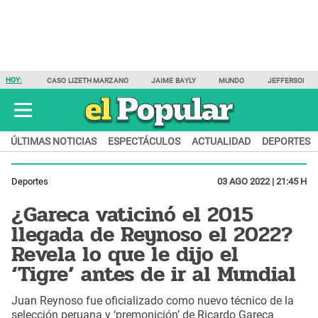
HOY:
CASO LIZETH MARZANO
JAIME BAYLY
MUNDO
JEFFERSON F
ÚLTIMAS NOTICIAS
ESPECTÁCULOS
ACTUALIDAD
DEPORTES
Deportes
03 AGO 2022 | 21:45 H
¿Gareca vaticinó el 2015
llegada de Reynoso el 2022?
Revela lo que le dijo el
‘Tigre’ antes de ir al Mundial
Juan Reynoso fue oficializado como nuevo técnico de la
selección peruana y ‘premonición’ de Ricardo Gareca