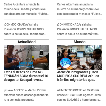
Sánchez
Sánchez
Carlos Alcántara anuncia la
Carlos Alcántara anuncia la
muerte de su madre y conmueve
muerte de su madre y conmueve
con desgarrador mensaje: “Fuiste
con desgarrador mensaje: “Fuiste
una gran mujer”
una gran mujer”
¡CONMOCIONADA¡ Yahaira
¡CONMOCIONADA¡ Yahaira
Plasencia ROMPE SU SILENCIO
Plasencia ROMPE SU SILENCIO
sobre la salud de su mamá tras
sobre la salud de su mamá tras
APARECER en centro oncológico:
APARECER en centro oncológico:
Actualidad
Mundo
“La oración tiene poder”
“La oración tiene poder”
Estos distritos de Lima NO
Atención inmigrantes | Uscis
TENDRÁN AGUA durante el 10
MODIFICA SUS REGLAS: Los
de agosto: Sedapal revela
trámites migratorios que
horarios oficiales
podrían necesitar tu prueba de
ADN
¡Nuevo ACCESO a Machu Picchu!
ALIMENTOS GRATIS en California
Mincetur busca descongestionar la
desde el 10 al 13 de agosto: Estos
ruta con esta propuesta
son los LUGARES y horarios para
recibir la ayuda