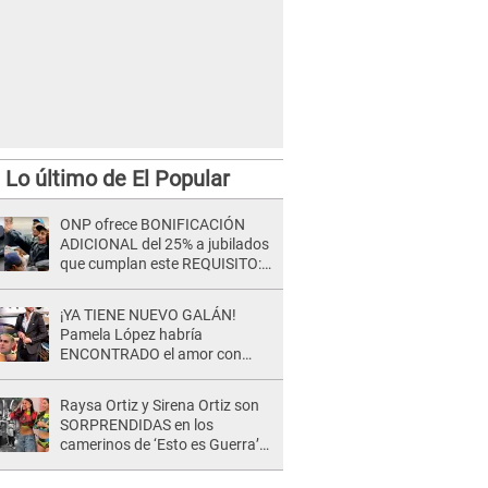
Lo último de El Popular
ONP ofrece BONIFICACIÓN
ADICIONAL del 25% a jubilados
que cumplan este REQUISITO:
revisa si accedes aquí
¡YA TIENE NUEVO GALÁN!
Pamela López habría
ENCONTRADO el amor con
joven empresario y Pati Lorena
la ECHA en VIVO
Raysa Ortiz y Sirena Ortiz son
SORPRENDIDAS en los
camerinos de ‘Esto es Guerra’
tras FUERTE
ENFRENTAMIENTO con Gabriel