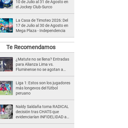
10 de Julio al 31 de Agosto en
el Jockey Club-Surco
La Casa de Timoteo 2026: Del
17 de Julio al 30 de Agosto en
Mega Plaza - Independencia
Te Recomendamos
¿Matute no se llena? Entradas
para Alianza Lima vs.
Fluminense no se agotan a
pocas horas del partido
Liga 1: Estos son los jugadores
más longevos del fútbol
peruano
Naldy Saldaña toma RADICAL
decisión tras CHATS que
evidenciarían INFIDELIDAD a
su novio con animador de 'La
Bella Luz': "Un día..."