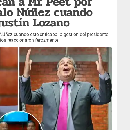
can a Mr. Peet por
alo Núñez cuando
ustín Lozano
Núñez cuando este criticaba la gestión del presidente
rios reaccionaron ferozmente.