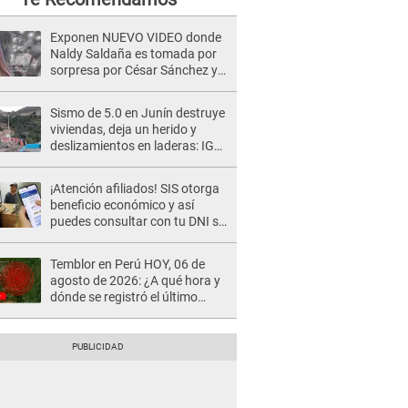
Exponen NUEVO VIDEO donde
Naldy Saldaña es tomada por
sorpresa por César Sánchez y
ella evidencia su REACCIÓN: Le
agarró la mano
Sismo de 5.0 en Junín destruye
viviendas, deja un herido y
deslizamientos en laderas: IGP
alerta sobre posibles réplicas
¡Atención afiliados! SIS otorga
beneficio económico y así
puedes consultar con tu DNI si
te corresponde
Temblor en Perú HOY, 06 de
agosto de 2026: ¿A qué hora y
dónde se registró el último
sismo, según IGP?