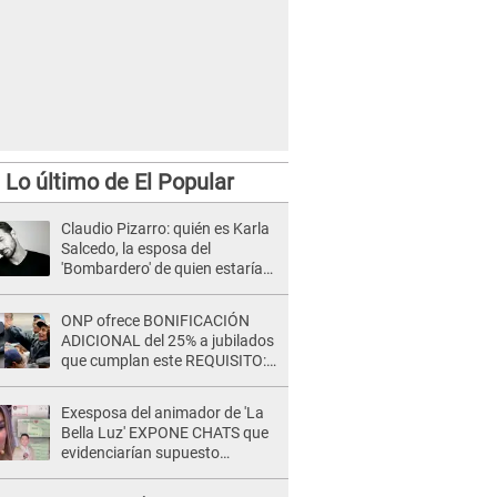
Lo último de El Popular
Claudio Pizarro: quién es Karla
Salcedo, la esposa del
'Bombardero' de quien estaría
separado
ONP ofrece BONIFICACIÓN
ADICIONAL del 25% a jubilados
que cumplan este REQUISITO:
revisa si accedes aquí
Exesposa del animador de 'La
Bella Luz' EXPONE CHATS que
evidenciarían supuesto
romance clandestino con Naldy
Saldaña, pese a tener pareja