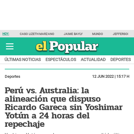
HOY:
CASO LIZETH MARZANO
JAIME BAYLY
MUNDO
JEFFERSON F
ÚLTIMAS NOTICIAS
ESPECTÁCULOS
ACTUALIDAD
DEPORTES
Deportes
12 JUN 2022 | 15:17 H
Perú vs. Australia: la
alineación que dispuso
Ricardo Gareca sin Yoshimar
Yotún a 24 horas del
repechaje