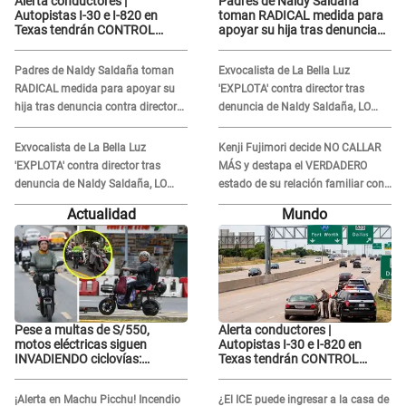
Alerta conductores |
Padres de Naldy Saldaña
Autopistas I-30 e I-820 en
toman RADICAL medida para
Texas tendrán CONTROL
apoyar su hija tras denuncia
INTENSIVO DE SEGURIDAD:
contra director musical de La
Estas serán las HORAS
Bella Luz: "Esto no se va a
Padres de Naldy Saldaña toman
Exvocalista de La Bella Luz
CRÍTICAS
quedar así"
RADICAL medida para apoyar su
'EXPLOTA' contra director tras
hija tras denuncia contra director
denuncia de Naldy Saldaña, LO
musical de La Bella Luz: "Esto no
INSULTA y lanza GRAVE
se va a quedar así"
advertencia: "Falta que rueden dos
Exvocalista de La Bella Luz
Kenji Fujimori decide NO CALLAR
cabezas más"
'EXPLOTA' contra director tras
MÁS y destapa el VERDADERO
denuncia de Naldy Saldaña, LO
estado de su relación familiar con
INSULTA y lanza GRAVE
Keiko Fujimori: "Mi familia es Érika,
Actualidad
Mundo
advertencia: "Falta que rueden dos
mi suegra..."
cabezas más"
Pese a multas de S/550,
Alerta conductores |
motos eléctricas siguen
Autopistas I-30 e I-820 en
INVADIENDO ciclovías:
Texas tendrán CONTROL
conductores desafían las
INTENSIVO DE SEGURIDAD:
nuevas reglas
Estas serán las HORAS
¡Alerta en Machu Picchu! Incendio
¿El ICE puede ingresar a la casa de
CRÍTICAS