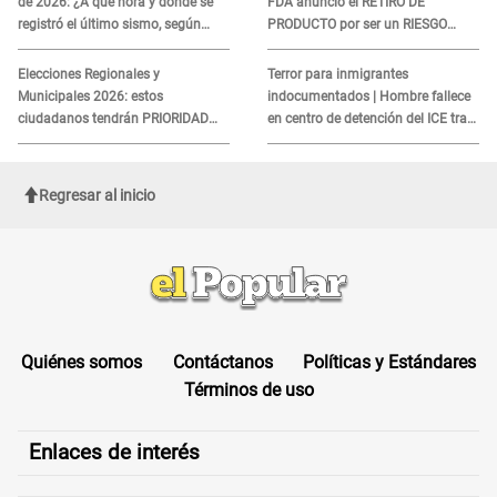
de 2026: ¿A qué hora y dónde se
FDA anunció el RETIRO DE
registró el último sismo, según
PRODUCTO por ser un RIESGO
IGP?
MORTAL para consumidores: ¿Cuál
es?
Elecciones Regionales y
Terror para inmigrantes
Municipales 2026: estos
indocumentados | Hombre fallece
ciudadanos tendrán PRIORIDAD
en centro de detención del ICE tras
para votar el 4 de octubre
sufrir una "emergencia médica"
Regresar al inicio
Quiénes somos
Contáctanos
Políticas y Estándares
Términos de uso
Enlaces de interés