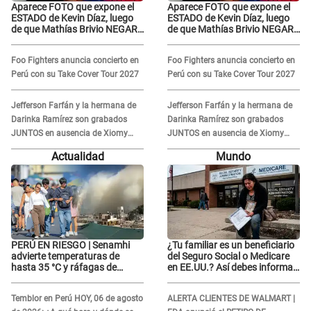
Aparece FOTO que expone el
Aparece FOTO que expone el
ESTADO de Kevin Díaz, luego
ESTADO de Kevin Díaz, luego
de que Mathías Brivio NEGARA
de que Mathías Brivio NEGARA
que fue un accidente: Lleva
que fue un accidente: Lleva
collarín
collarín
Foo Fighters anuncia concierto en
Foo Fighters anuncia concierto en
Perú con su Take Cover Tour 2027
Perú con su Take Cover Tour 2027
Jefferson Farfán y la hermana de
Jefferson Farfán y la hermana de
Darinka Ramírez son grabados
Darinka Ramírez son grabados
JUNTOS en ausencia de Xiomy
JUNTOS en ausencia de Xiomy
Kanashiro: "Siempre va
Kanashiro: "Siempre va
Actualidad
Mundo
acompañada..."
acompañada..."
PERÚ EN RIESGO | Senamhi
¿Tu familiar es un beneficiario
advierte temperaturas de
del Seguro Social o Medicare
hasta 35 °C y ráfagas de
en EE.UU.? Así debes informar
viento en 6 regiones del país
sobre su muerte para EVITAR
COBROS
Temblor en Perú HOY, 06 de agosto
ALERTA CLIENTES DE WALMART |