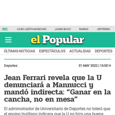
HOY:
CASO LIZETH MARZANO
JAIME BAYLY
MUNDO
JEFFERSON F
ÚLTIMAS NOTICIAS
ESPECTÁCULOS
ACTUALIDAD
DEPORTES
Deportes
31 MAY 2022 | 16:00 H
Jean Ferrari revela que la U
denunciará a Mannucci y
mandó indirecta: “Ganar en la
cancha, no en mesa”
El administrador de Universitario de Deportes no toleró que
el equipo trujillano indicara que la U no hizo una buena