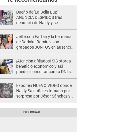
Dueño de 'La Bella Luz'
ANUNCIA DESPIDOS tras
denuncia de Naldy y se
pronuncia sobre cantantes:
"Mis chicas están siendo
Jefferson Farfán y la hermana
vulneradas"
de Darinka Ramírez son
grabados JUNTOS en ausencia
de Xiomy Kanashiro: "Siempre
va acompañada..."
¡Atención afiliados! SIS otorga
beneficio económico y así
puedes consultar con tu DNI si
te corresponde
Exponen NUEVO VIDEO donde
Naldy Saldaña es tomada por
sorpresa por César Sánchez y
ella evidencia su REACCIÓN: Le
agarró la mano