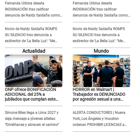
Fernanda Urbina desata
Fernanda Urbina desata
INDIGNACIÓN tras calificar
INDIGNACIÓN tras calificar
denuncia de Naldy Saldaña como
denuncia de Naldy Saldaña como
'acto bochornoso': "No es justo
'acto bochornoso': "No es justo
atacar a otra mujer"
atacar a otra mujer"
Novio de Naldy Saldaña ROMPE
Novio de Naldy Saldaña ROMPE
SU SILENCIO tras denuncia a
SU SILENCIO tras denuncia a
exdirector de 'La Bella Luz': "Me
exdirector de 'La Bella Luz': "Me
basta con que ella esté bien"
basta con que ella esté bien"
Actualidad
Mundo
ONP ofrece BONIFICACIÓN
HORROR en Walmart |
ADICIONAL del 25% a
Trabajador es DENUNCIADO
jubilados que cumplan este
por agresión sexual a una
REQUISITO: revisa si accedes
cliente y su respuesta
aquí
INDIGNÓ A TODOS
Simone Biles llega a Lima 2027 y
ALERTA CONDUCTORES | Nueva
deja mensaje a jóvenes atletas:
York, Los Ángeles y Houston
“Diviértanse y abracen el camino”
ordenan PROHIBIR LICENCIAS a
quienes no presenten ESTE