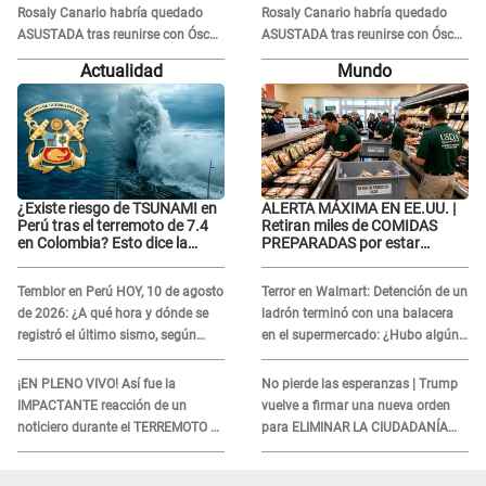
Rosaly Canario habría quedado
Rosaly Canario habría quedado
ASUSTADA tras reunirse con Óscar
ASUSTADA tras reunirse con Óscar
Junior: “Sus intenciones eran
Junior: “Sus intenciones eran
Actualidad
Mundo
otras”
otras”
¿Existe riesgo de TSUNAMI en
ALERTA MÁXIMA EN EE.UU. |
Perú tras el terremoto de 7.4
Retiran miles de COMIDAS
en Colombia? Esto dice la
PREPARADAS por estar
Marina de Guerra
contaminados CON METALES:
¿Cuáles son?
Temblor en Perú HOY, 10 de agosto
Terror en Walmart: Detención de un
de 2026: ¿A qué hora y dónde se
ladrón terminó con una balacera
registró el último sismo, según
en el supermercado: ¿Hubo algún
IGP?
herido?
¡EN PLENO VIVO! Así fue la
No pierde las esperanzas | Trump
IMPACTANTE reacción de un
vuelve a firmar una nueva orden
noticiero durante el TERREMOTO de
para ELIMINAR LA CIUDADANÍA
7,4 en Colombia
por nacimiento