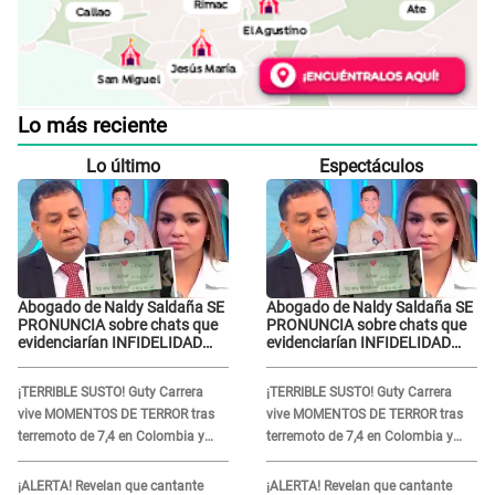
Lo más reciente
Lo último
Espectáculos
Abogado de Naldy Saldaña SE
Abogado de Naldy Saldaña SE
PRONUNCIA sobre chats que
PRONUNCIA sobre chats que
evidenciarían INFIDELIDAD
evidenciarían INFIDELIDAD
con animador: "Si ella ha
con animador: "Si ella ha
estado con otra pareja..."
estado con otra pareja..."
¡TERRIBLE SUSTO! Guty Carrera
¡TERRIBLE SUSTO! Guty Carrera
vive MOMENTOS DE TERROR tras
vive MOMENTOS DE TERROR tras
terremoto de 7,4 en Colombia y
terremoto de 7,4 en Colombia y
revela el DESASTRE que dejó a su
revela el DESASTRE que dejó a su
paso
paso
¡ALERTA! Revelan que cantante
¡ALERTA! Revelan que cantante