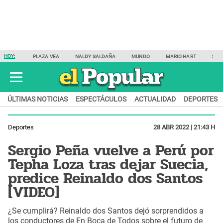
HOY:
PLAZA VEA
NALDY SALDAÑA
MUNDO
MARIO HART
SAM
ÚLTIMAS NOTICIAS
ESPECTÁCULOS
ACTUALIDAD
DEPORTES
Deportes
28 ABR 2022 | 21:43 H
Sergio Peña vuelve a Perú por
Tepha Loza tras dejar Suecia,
predice Reinaldo dos Santos
[VIDEO]
¿Se cumplirá? Reinaldo dos Santos dejó sorprendidos a
los conductores de En Boca de Todos sobre el futuro de