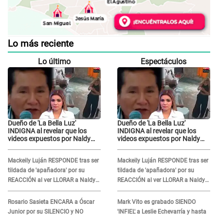
Lo más reciente
Lo último
Espectáculos
Dueño de 'La Bella Luz'
Dueño de 'La Bella Luz'
INDIGNA al revelar que los
INDIGNA al revelar que los
videos expuestos por Naldy
videos expuestos por Naldy
Saldaña pueden ser
Saldaña pueden ser
EDITADOS: "Yo tengo sus dos
EDITADOS: "Yo tengo sus dos
Mackeily Luján RESPONDE tras ser
Mackeily Luján RESPONDE tras ser
visitas..."
visitas..."
tildada de 'apañadora' por su
tildada de 'apañadora' por su
REACCIÓN al ver LLORAR a Naldy
REACCIÓN al ver LLORAR a Naldy
Saldaña tras acoso: "No sabía la
Saldaña tras acoso: "No sabía la
magnitud"
magnitud"
Rosario Sasieta ENCARA a Óscar
Mark Vito es grabado SIENDO
Junior por su SILENCIO y NO
'INFIEL' a Leslie Echevarría y hasta