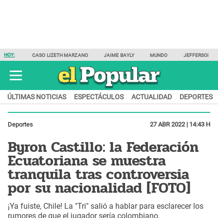
HOY:
CASO LIZETH MARZANO
JAIME BAYLY
MUNDO
JEFFERSON F
ÚLTIMAS NOTICIAS
ESPECTÁCULOS
ACTUALIDAD
DEPORTES
Deportes
27 ABR 2022 | 14:43 H
Byron Castillo: la Federación
Ecuatoriana se muestra
tranquila tras controversia
por su nacionalidad [FOTO]
¡Ya fuiste, Chile! La "Tri" salió a hablar para esclarecer los
rumores de que el jugador sería colombiano.