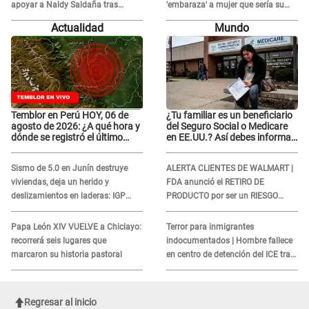
apoyar a Naldy Saldaña tras
'embaraza' a mujer que sería su
denuncia en 'La Bella Luz': "¿Te
AMANTE: "¡Eres un desgraciado! "
Actualidad
Mundo
comieron la lengua?"
Temblor en Perú HOY, 06 de
¿Tu familiar es un beneficiario
agosto de 2026: ¿A qué hora y
del Seguro Social o Medicare
dónde se registró el último
en EE.UU.? Así debes informar
sismo, según IGP?
sobre su muerte para EVITAR
COBROS
Sismo de 5.0 en Junín destruye
ALERTA CLIENTES DE WALMART |
viviendas, deja un herido y
FDA anunció el RETIRO DE
deslizamientos en laderas: IGP
PRODUCTO por ser un RIESGO
alerta sobre posibles réplicas
MORTAL para consumidores: ¿Cuál
es?
Papa León XIV VUELVE a Chiclayo:
Terror para inmigrantes
recorrerá seis lugares que
indocumentados | Hombre fallece
marcaron su historia pastoral
en centro de detención del ICE tras
sufrir una "emergencia médica"
Regresar al inicio