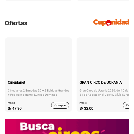
Ofertas
Cineplanet
GRAN CIRCO DE UCRANIA
Cineplanet: 2 Entradas 2D + 2 Bebidas Grandes
Gran Circo de Ucrania 2026: del 10 de Juli
+ Pop corn gigante. Lunes a Domingo
31 de Agosto en el Jockey Club-Surco
PRECIO
PRECIO
Comprar
Comp
S/
47.90
S/
32.00