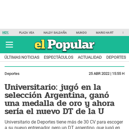
HOY:
PLAZA VEA
NALDY SALDAÑA
MUNDO
MARIO HART
SAM
ÚLTIMAS NOTICIAS
ESPECTÁCULOS
ACTUALIDAD
DEPORTES
Deportes
25 ABR 2022 | 15:55 H
Universitario: jugó en la
selección Argentina, ganó
una medalla de oro y ahora
sería el nuevo DT de la U
Universitario de Deportes tiene más de 30 CV para escoger
a su nuevo entrenador, pero un DT argentino, que jugó en