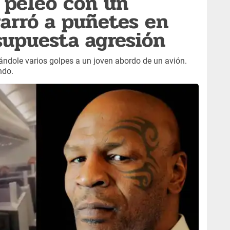
 peleó con un
garró a puñetes en
supuesta agresión
ándole varios golpes a un joven abordo de un avión.
ndo.