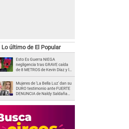
Lo último de El Popular
Esto Es Guerra NIEGA
negligencia tras GRAVE caída
de 8 METROS de Kevin Díaz y lo
SEÑALAN: "No adoptó la
postura correcta"
Mujeres de 'La Bella Luz' dan su
DURO testimonio ante FUERTE
DENUNCIA de Naldy Saldaña
contra director: "Cualquier
acusación de apañamiento..."