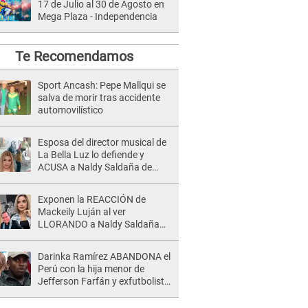
17 de Julio al 30 de Agosto en
Mega Plaza - Independencia
Te Recomendamos
Sport Ancash: Pepe Mallqui se
salva de morir tras accidente
automovilístico
Esposa del director musical de
La Bella Luz lo defiende y
ACUSA a Naldy Saldaña de
tener una relación con él y
otros integrantes
Exponen la REACCIÓN de
Mackeily Luján al ver
LLORANDO a Naldy Saldaña
tras AGRESIÓN de director de
'La Bella Luz': Esto hizo
Darinka Ramírez ABANDONA el
Perú con la hija menor de
Jefferson Farfán y exfutbolista
REACCIONA: "A ti que..."