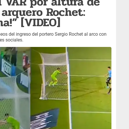
 VAR por altura de
 arquero Rochet:
ma!” [VIDEO]
deos del ingreso del portero Sergio Rochet al arco con
es sociales.