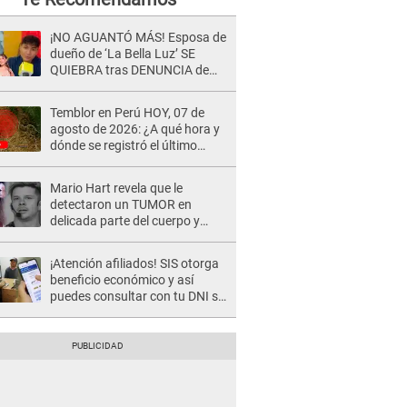
¡NO AGUANTÓ MÁS! Esposa de
dueño de ‘La Bella Luz’ SE
QUIEBRA tras DENUNCIA de
Héctor Boza y ARREMETE
contra Claudia Salazar
Temblor en Perú HOY, 07 de
agosto de 2026: ¿A qué hora y
dónde se registró el último
sismo, según IGP?
Mario Hart revela que le
detectaron un TUMOR en
delicada parte del cuerpo y
expone diagnóstico: "Dolores
muy fuertes..."
¡Atención afiliados! SIS otorga
beneficio económico y así
puedes consultar con tu DNI si
te corresponde