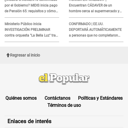
por el Gobierno? MIDIS inicia pago
Encuentran CÁDAVER de un
de Pensión 65: requisitos y cómo
hombre cerca al supermercado y
obtener el beneficio economico
esto reveló la autopsia que le
realizaron
Ministerio Público inicia
CONFIRMADO | EE.UU.
INVESTIGACIÓN PRELIMINAR
DEPORTARÁ AUTOMÁTICAMENTE
contra orquesta "La Bella Luz" tras
a personas que no completaron
DENUNCIA de Naldy Saldaña
este formulario clave
Regresar al inicio
Quiénes somos
Contáctanos
Políticas y Estándares
Términos de uso
Enlaces de interés