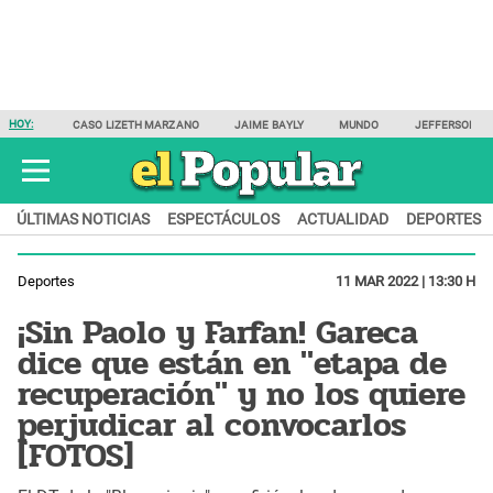
HOY:
CASO LIZETH MARZANO
JAIME BAYLY
MUNDO
JEFFERSON F
ÚLTIMAS NOTICIAS
ESPECTÁCULOS
ACTUALIDAD
DEPORTES
Deportes
11 MAR 2022 | 13:30 H
¡Sin Paolo y Farfan! Gareca
dice que están en "etapa de
recuperación" y no los quiere
perjudicar al convocarlos
[FOTOS]