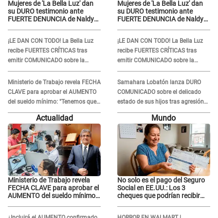
Mujeres de 'La Bella Luz' dan
Mujeres de 'La Bella Luz' dan
su DURO testimonio ante
su DURO testimonio ante
FUERTE DENUNCIA de Naldy
FUERTE DENUNCIA de Naldy
Saldaña contra director:
Saldaña contra director:
"Cualquier acusación de
"Cualquier acusación de
¡LE DAN CON TODO! La Bella Luz
¡LE DAN CON TODO! La Bella Luz
apañamiento..."
apañamiento..."
recibe FUERTES CRÍTICAS tras
recibe FUERTES CRÍTICAS tras
emitir COMUNICADO sobre la
emitir COMUNICADO sobre la
denuncia de Naldy Saldaña y
denuncia de Naldy Saldaña y
SEPARAR a su director musical
SEPARAR a su director musical
Ministerio de Trabajo revela FECHA
Samahara Lobatón lanza DURO
CLAVE para aprobar el AUMENTO
COMUNICADO sobre el delicado
del sueldo mínimo: "Tenemos que
estado de sus hijos tras agresión
activar..."
de Bryan Torres: "Una fuerte..."
Actualidad
Mundo
Ministerio de Trabajo revela
No solo es el pago del Seguro
FECHA CLAVE para aprobar el
Social en EE.UU.: Los 3
AUMENTO del sueldo mínimo:
cheques que podrían recibir
"Tenemos que activar..."
millones de personas en
agosto
¿Incluirá el AUMENTO confirmado
HORROR EN WALMART |