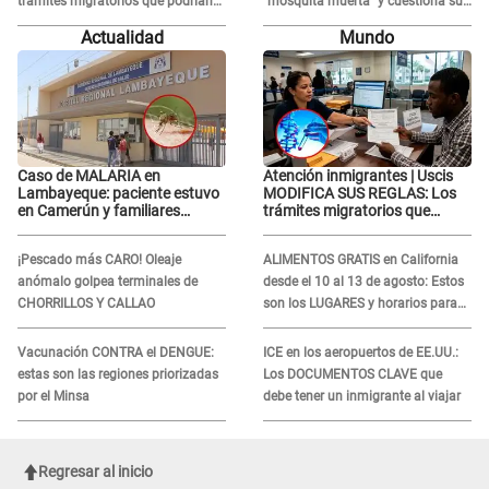
trámites migratorios que podrían
“mosquita muerta” y cuestiona su
necesitar tu prueba de ADN
RECONCILIACIÓN con Marcelo
Actualidad
Mundo
Tinelli en TV argentina
Caso de MALARIA en
Atención inmigrantes | Uscis
Lambayeque: paciente estuvo
MODIFICA SUS REGLAS: Los
en Camerún y familiares
trámites migratorios que
denuncian demora en
podrían necesitar tu prueba de
tratamiento
ADN
¡Pescado más CARO! Oleaje
ALIMENTOS GRATIS en California
anómalo golpea terminales de
desde el 10 al 13 de agosto: Estos
CHORRILLOS Y CALLAO
son los LUGARES y horarios para
recibir la ayuda
Vacunación CONTRA el DENGUE:
ICE en los aeropuertos de EE.UU.:
estas son las regiones priorizadas
Los DOCUMENTOS CLAVE que
por el Minsa
debe tener un inmigrante al viajar
Regresar al inicio