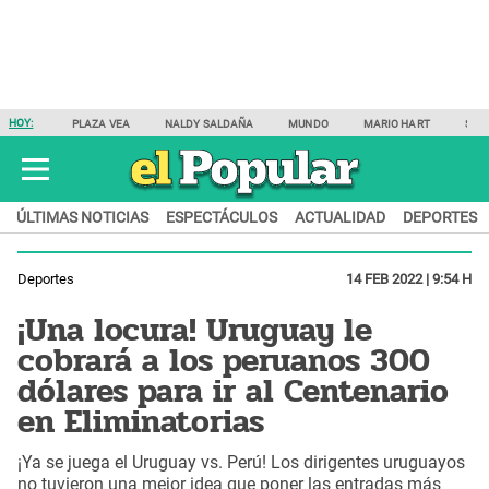
HOY:
PLAZA VEA
NALDY SALDAÑA
MUNDO
MARIO HART
SAM
ÚLTIMAS NOTICIAS
ESPECTÁCULOS
ACTUALIDAD
DEPORTES
Deportes
14 FEB 2022 | 9:54 H
¡Una locura! Uruguay le
cobrará a los peruanos 300
dólares para ir al Centenario
en Eliminatorias
¡Ya se juega el Uruguay vs. Perú! Los dirigentes uruguayos
no tuvieron una mejor idea que poner las entradas más