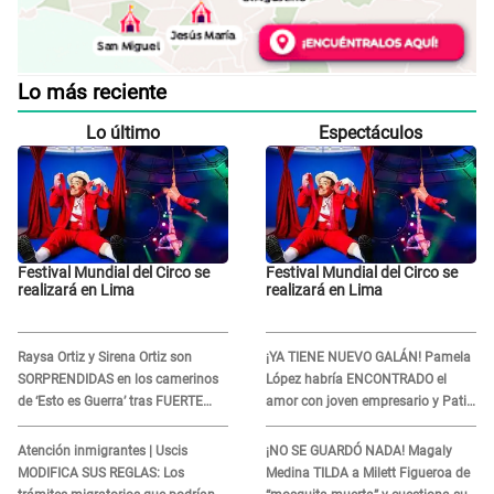
Lo más reciente
Lo último
Espectáculos
Festival Mundial del Circo se
Festival Mundial del Circo se
realizará en Lima
realizará en Lima
Raysa Ortiz y Sirena Ortiz son
¡YA TIENE NUEVO GALÁN! Pamela
SORPRENDIDAS en los camerinos
López habría ENCONTRADO el
de ‘Esto es Guerra’ tras FUERTE
amor con joven empresario y Pati
ENFRENTAMIENTO con Gabriel
Lorena la ECHA en VIVO
Moisés: “Gracias”
Atención inmigrantes | Uscis
¡NO SE GUARDÓ NADA! Magaly
MODIFICA SUS REGLAS: Los
Medina TILDA a Milett Figueroa de