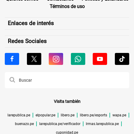
Términos de uso
Enlaces de interés
Redes Sociales
Visita también
larepublica.pe
elpopular.pe
libero.pe
libero.pe/esports
wapa.pe
buenazo.pe
larepublica.pe/verificador
lrmas.larepublica.pe
cuponidad.pe