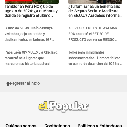
Temblor en Perú HOY, 06 de
¿Tu familiar es un beneficiario
agosto de 2026: ¿A qué hora y
del Seguro Social o Medicare
dónde se registró el último
en EE.UU.? Así debes informar
sismo, según IGP?
sobre su muerte para EVITAR
COBROS
Sismo de 5.0 en Junín destruye
ALERTA CLIENTES DE WALMART |
viviendas, deja un herido y
FDA anunció el RETIRO DE
deslizamientos en laderas: IGP
PRODUCTO por ser un RIESGO
alerta sobre posibles réplicas
MORTAL para consumidores: ¿Cuál
es?
Papa León XIV VUELVE a Chiclayo:
Terror para inmigrantes
recorrerá seis lugares que
indocumentados | Hombre fallece
marcaron su historia pastoral
en centro de detención del ICE tras
sufrir una "emergencia médica"
Regresar al inicio
Quiénes somos
Contáctanos
Políticas y Estándares