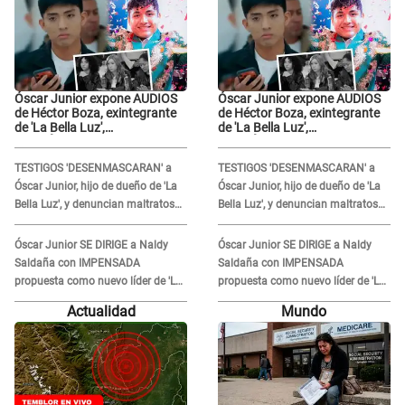
Óscar Junior expone AUDIOS
Óscar Junior expone AUDIOS
de Héctor Boza, exintegrante
de Héctor Boza, exintegrante
de 'La Bella Luz',
de 'La Bella Luz',
BURLÁNDOSE de Anely Dávila
BURLÁNDOSE de Anely Dávila
tras acusarlo de maltrato:
tras acusarlo de maltrato:
TESTIGOS 'DESENMASCARAN' a
TESTIGOS 'DESENMASCARAN' a
"Grábame..."
"Grábame..."
Óscar Junior, hijo de dueño de 'La
Óscar Junior, hijo de dueño de 'La
Bella Luz', y denuncian maltratos
Bella Luz', y denuncian maltratos
en la orquesta: "Los humilla..."
en la orquesta: "Los humilla..."
Óscar Junior SE DIRIGE a Naldy
Óscar Junior SE DIRIGE a Naldy
Saldaña con IMPENSADA
Saldaña con IMPENSADA
propuesta como nuevo líder de 'La
propuesta como nuevo líder de 'La
Bella Luz' tras denuncia: "Otro tipo
Bella Luz' tras denuncia: "Otro tipo
Actualidad
Mundo
de ley..."
de ley..."