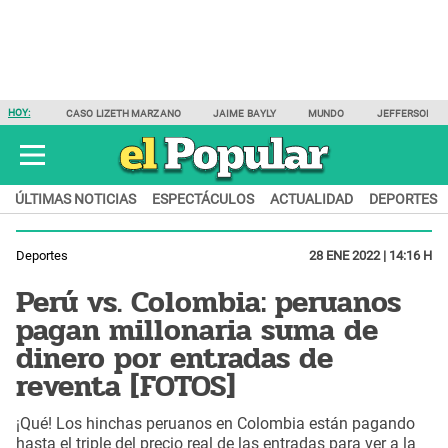
HOY:
CASO LIZETH MARZANO
JAIME BAYLY
MUNDO
JEFFERSON F
ÚLTIMAS NOTICIAS
ESPECTÁCULOS
ACTUALIDAD
DEPORTES
Deportes
28 ENE 2022 | 14:16 H
Perú vs. Colombia: peruanos
pagan millonaria suma de
dinero por entradas de
reventa [FOTOS]
¡Qué! Los hinchas peruanos en Colombia están pagando
hasta el triple del precio real de las entradas para ver a la