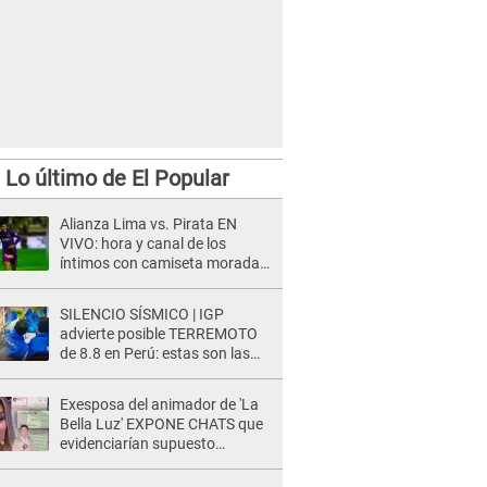
Lo último de El Popular
Alianza Lima vs. Pirata EN
VIVO: hora y canal de los
íntimos con camiseta morada
EN DIRECTO desde Matute
SILENCIO SÍSMICO | IGP
advierte posible TERREMOTO
de 8.8 en Perú: estas son las
zonas más expuestas
Exesposa del animador de 'La
Bella Luz' EXPONE CHATS que
evidenciarían supuesto
romance clandestino con Naldy
Saldaña, pese a tener pareja