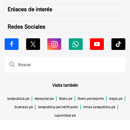
Enlaces de interés
Redes Sociales
Visita también
larepublica.pe
elpopular.pe
libero.pe
libero.pe/esports
wapa.pe
buenazo.pe
larepublica.pe/verificador
lrmas.larepublica.pe
cuponidad.pe
©TODOS LOS DERECHOS RESERVADOS -
2026