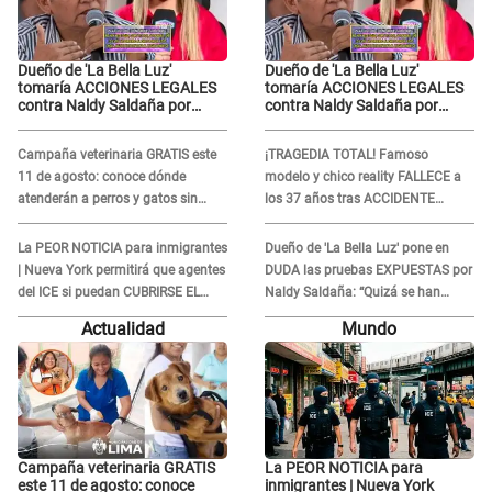
Dueño de 'La Bella Luz'
Dueño de 'La Bella Luz'
tomaría ACCIONES LEGALES
tomaría ACCIONES LEGALES
contra Naldy Saldaña por
contra Naldy Saldaña por
grabaciones en su casa: "Lo
grabaciones en su casa: "Lo
determinará la justicia"
determinará la justicia"
Campaña veterinaria GRATIS este
¡TRAGEDIA TOTAL! Famoso
11 de agosto: conoce dónde
modelo y chico reality FALLECE a
atenderán a perros y gatos sin
los 37 años tras ACCIDENTE
costo
durante la grabación de un
comercial
La PEOR NOTICIA para inmigrantes
Dueño de 'La Bella Luz' pone en
| Nueva York permitirá que agentes
DUDA las pruebas EXPUESTAS por
del ICE si puedan CUBRIRSE EL
Naldy Saldaña: “Quizá se han
ROSTRO
editado...”
Actualidad
Mundo
Campaña veterinaria GRATIS
La PEOR NOTICIA para
este 11 de agosto: conoce
inmigrantes | Nueva York