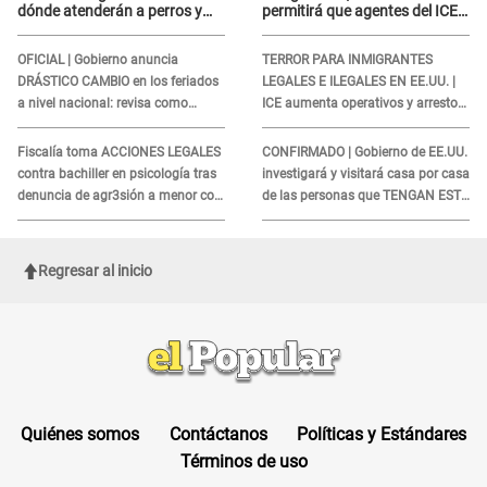
dónde atenderán a perros y
permitirá que agentes del ICE
gatos sin costo
si puedan CUBRIRSE EL
ROSTRO
OFICIAL | Gobierno anuncia
TERROR PARA INMIGRANTES
DRÁSTICO CAMBIO en los feriados
LEGALES E ILEGALES EN EE.UU. |
a nivel nacional: revisa como
ICE aumenta operativos y arrestos
quedarán los DÍAS LIBRES
a extranjeros en aeropuertos
Fiscalía toma ACCIONES LEGALES
CONFIRMADO | Gobierno de EE.UU.
contra bachiller en psicología tras
investigará y visitará casa por casa
denuncia de agr3sión a menor con
de las personas que TENGAN ESTE
autismo
TRABAJO
Regresar al inicio
Quiénes somos
Contáctanos
Políticas y Estándares
Términos de uso