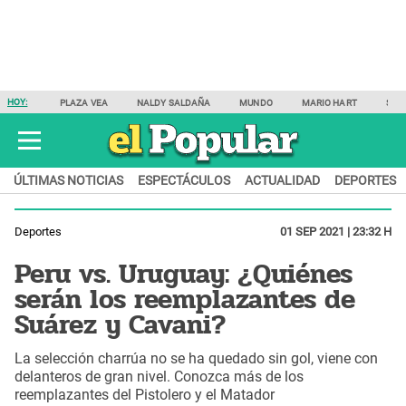
HOY:
PLAZA VEA
NALDY SALDAÑA
MUNDO
MARIO HART
SAM
ÚLTIMAS NOTICIAS
ESPECTÁCULOS
ACTUALIDAD
DEPORTES
Deportes
01 SEP 2021 | 23:32 H
Peru vs. Uruguay: ¿Quiénes
serán los reemplazantes de
Suárez y Cavani?
La selección charrúa no se ha quedado sin gol, viene con
delanteros de gran nivel. Conozca más de los
reemplazantes del Pistolero y el Matador