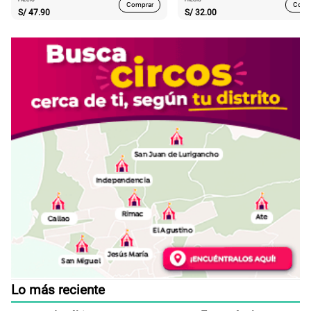
Comprar
Comp
S/
47.90
S/
32.00
Lo más reciente