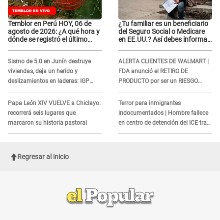
Temblor en Perú HOY, 06 de
¿Tu familiar es un beneficiario
agosto de 2026: ¿A qué hora y
del Seguro Social o Medicare
dónde se registró el último
en EE.UU.? Así debes informar
sismo, según IGP?
sobre su muerte para EVITAR
COBROS
Sismo de 5.0 en Junín destruye
ALERTA CLIENTES DE WALMART |
viviendas, deja un herido y
FDA anunció el RETIRO DE
deslizamientos en laderas: IGP
PRODUCTO por ser un RIESGO
alerta sobre posibles réplicas
MORTAL para consumidores: ¿Cuál
es?
Papa León XIV VUELVE a Chiclayo:
Terror para inmigrantes
recorrerá seis lugares que
indocumentados | Hombre fallece
marcaron su historia pastoral
en centro de detención del ICE tras
sufrir una "emergencia médica"
Regresar al inicio