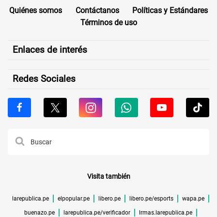
Quiénes somos
Contáctanos
Políticas y Estándares
Términos de uso
Enlaces de interés
Redes Sociales
Visita también
larepublica.pe
elpopular.pe
libero.pe
libero.pe/esports
wapa.pe
buenazo.pe
larepublica.pe/verificador
lrmas.larepublica.pe