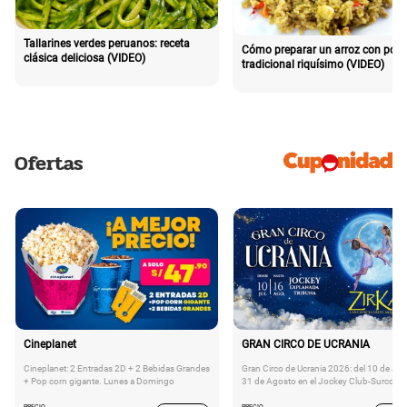
Tallarines verdes peruanos: receta
Cómo preparar un arroz con poll
clásica deliciosa (VIDEO)
tradicional riquísimo (VIDEO)
Ofertas
Cineplanet
GRAN CIRCO DE UCRANIA
Cineplanet: 2 Entradas 2D + 2 Bebidas Grandes
Gran Circo de Ucrania 2026: del 10 de Juli
+ Pop corn gigante. Lunes a Domingo
31 de Agosto en el Jockey Club-Surco
PRECIO
PRECIO