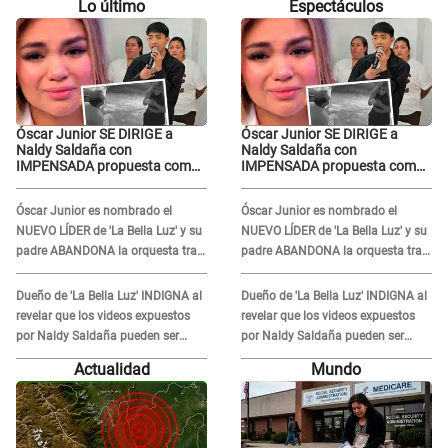
Lo último
Espectáculos
Óscar Junior SE DIRIGE a
Óscar Junior SE DIRIGE a
Naldy Saldaña con
Naldy Saldaña con
IMPENSADA propuesta como
IMPENSADA propuesta como
nuevo líder de 'La Bella Luz'
nuevo líder de 'La Bella Luz'
tras denuncia: "Otro tipo de
tras denuncia: "Otro tipo de
Óscar Junior es nombrado el
Óscar Junior es nombrado el
ley..."
ley..."
NUEVO LÍDER de 'La Bella Luz' y su
NUEVO LÍDER de 'La Bella Luz' y su
padre ABANDONA la orquesta tras
padre ABANDONA la orquesta tras
caso Naldy Saldaña: "Son
caso Naldy Saldaña: "Son
errores..."
errores..."
Dueño de 'La Bella Luz' INDIGNA al
Dueño de 'La Bella Luz' INDIGNA al
revelar que los videos expuestos
revelar que los videos expuestos
por Naldy Saldaña pueden ser
por Naldy Saldaña pueden ser
EDITADOS: "Yo tengo sus dos
EDITADOS: "Yo tengo sus dos
Actualidad
Mundo
visitas..."
visitas..."