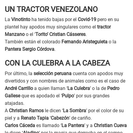
UN TRACTOR VENEZOLANO
La
Vinotinto
ha tenido bajas por el
Covid-19
pero en su
plantel hay apodos muy singulares como el
tractor
Manzano
o el ‘
Torito’ Cristian Cásseres
.
También están el colorado
Fernando Aristeguieta
o la
Pantera
Sergio Córdova
.
CON LA CULEBRA A LA CABEZA
Por último, la
selección peruana
cuenta con apodos muy
divertidos y con nombres de animales como es el caso de
André Carrillo
a quien llaman ‘
La Culebra
’ o la de
Pedro
Gallese
que es apodado el ‘
Pulpo
’ por sus grandes
atajadas.
A
Christian Ramos
le dicen ‘
La Sombra
’ por el color de su
piel y a
Renato Tapia
‘
Cabezón
’ de cariño.
Carlos Cáceda
es llamado ‘
La Pantera
’ y a
Christian Cueva
le dicen ‘
Aladino
’ por la magia que derrocha en el campo