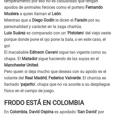
temperamento por eso no es casualidad que tengan
apodos de animales feroces como el portero
Fernando
Muslera
a quien llaman el
León
.
Mientras que a
Diego Godín
le dicen el
Faraón
por su
personalidad y carácter en la zaga charrúa.
Luis Suárez
es comparado con un '
Pistolero
' del viejo oeste
porque donde pone el ojo pone la bala, o en este caso, el
gol.
El inacabable
Edinson Cavani
sigue tan vigente como su
chapa. El
Matador
sigue haciendo de las suyas en el
Manchester United
.
Pero quien si deja mucho que deseas con su apodo es el
volante del
Real Madrid
,
Federico Valverde
. El charrúa es
llamado ‘
pajarito
’, chapa que no va acorde a su despliegue
físico en el campo de juego.
FRODO ESTÁ EN COLOMBIA
En
Colombia
,
David Ospina
es apodado ‘
San David
’ por