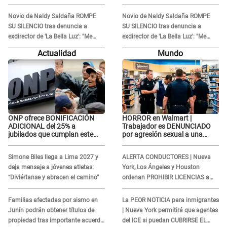
'acto bochornoso': "No es justo
'acto bochornoso': "No es justo
atacar a otra mujer"
atacar a otra mujer"
Novio de Naldy Saldaña ROMPE
Novio de Naldy Saldaña ROMPE
SU SILENCIO tras denuncia a
SU SILENCIO tras denuncia a
exdirector de 'La Bella Luz': "Me
exdirector de 'La Bella Luz': "Me
basta con que ella esté bien"
basta con que ella esté bien"
Actualidad
Mundo
ONP ofrece BONIFICACIÓN
HORROR en Walmart |
ADICIONAL del 25% a
Trabajador es DENUNCIADO
jubilados que cumplan este
por agresión sexual a una
REQUISITO: revisa si accedes
cliente y su respuesta
aquí
INDIGNÓ A TODOS
Simone Biles llega a Lima 2027 y
ALERTA CONDUCTORES | Nueva
deja mensaje a jóvenes atletas:
York, Los Ángeles y Houston
“Diviértanse y abracen el camino”
ordenan PROHIBIR LICENCIAS a
quienes no presenten ESTE
DOCUMENTO
Familias afectadas por sismo en
La PEOR NOTICIA para inmigrantes
Junín podrán obtener títulos de
| Nueva York permitirá que agentes
propiedad tras importante acuerdo
del ICE si puedan CUBRIRSE EL