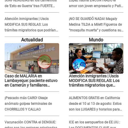
SORPRENDIDAS en los camerinos
López habría ENCONTRADO el
de ‘Esto es Guerra’ tras FUERTE
amor con joven empresario y Pati
ENFRENTAMIENTO con Gabriel
Lorena la ECHA en VIVO
Moisés: “Gracias”
Atención inmigrantes | Uscis
¡NO SE GUARDÓ NADA! Magaly
MODIFICA SUS REGLAS: Los
Medina TILDA a Milett Figueroa de
trámites migratorios que podrían
“mosquita muerta” y cuestiona su
necesitar tu prueba de ADN
RECONCILIACIÓN con Marcelo
Actualidad
Mundo
Tinelli en TV argentina
Caso de MALARIA en
Atención inmigrantes | Uscis
Lambayeque: paciente estuvo
MODIFICA SUS REGLAS: Los
en Camerún y familiares
trámites migratorios que
denuncian demora en
podrían necesitar tu prueba de
tratamiento
ADN
¡Pescado más CARO! Oleaje
ALIMENTOS GRATIS en California
anómalo golpea terminales de
desde el 10 al 13 de agosto: Estos
CHORRILLOS Y CALLAO
son los LUGARES y horarios para
recibir la ayuda
Vacunación CONTRA el DENGUE:
ICE en los aeropuertos de EE.UU.: