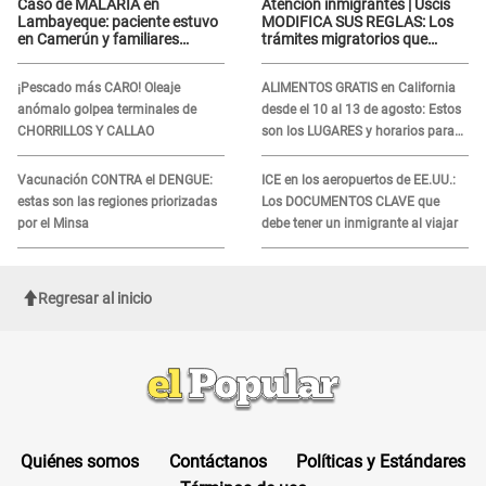
Caso de MALARIA en
Atención inmigrantes | Uscis
Lambayeque: paciente estuvo
MODIFICA SUS REGLAS: Los
en Camerún y familiares
trámites migratorios que
denuncian demora en
podrían necesitar tu prueba de
tratamiento
ADN
¡Pescado más CARO! Oleaje
ALIMENTOS GRATIS en California
anómalo golpea terminales de
desde el 10 al 13 de agosto: Estos
CHORRILLOS Y CALLAO
son los LUGARES y horarios para
recibir la ayuda
Vacunación CONTRA el DENGUE:
ICE en los aeropuertos de EE.UU.:
estas son las regiones priorizadas
Los DOCUMENTOS CLAVE que
por el Minsa
debe tener un inmigrante al viajar
Regresar al inicio
Quiénes somos
Contáctanos
Políticas y Estándares