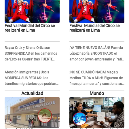
Festival Mundial del Circo se
Festival Mundial del Circo se
realizará en Lima
realizará en Lima
Raysa Ortiz y Sirena Ortiz son
¡YA TIENE NUEVO GALÁN! Pamela
SORPRENDIDAS en los camerinos
López habría ENCONTRADO el
de ‘Esto es Guerra’ tras FUERTE
amor con joven empresario y Pati
ENFRENTAMIENTO con Gabriel
Lorena la ECHA en VIVO
Moisés: “Gracias”
Atención inmigrantes | Uscis
¡NO SE GUARDÓ NADA! Magaly
MODIFICA SUS REGLAS: Los
Medina TILDA a Milett Figueroa de
trámites migratorios que podrían
“mosquita muerta” y cuestiona su
necesitar tu prueba de ADN
RECONCILIACIÓN con Marcelo
Actualidad
Mundo
Tinelli en TV argentina