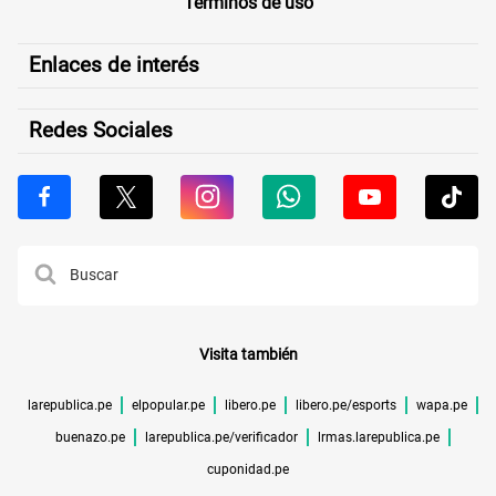
Términos de uso
Enlaces de interés
Redes Sociales
Visita también
larepublica.pe
elpopular.pe
libero.pe
libero.pe/esports
wapa.pe
buenazo.pe
larepublica.pe/verificador
lrmas.larepublica.pe
cuponidad.pe