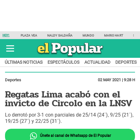
HOY:
PLAZA VEA
NALDY SALDAÑA
MUNDO
MARIO HART
SAM
ÚLTIMAS NOTICIAS
ESPECTÁCULOS
ACTUALIDAD
DEPORTES
Deportes
02 MAY 2021 | 9:28 H
Regatas Lima acabó con el
invicto de Circolo en la LNSV
Lo derrotó por 3-1 con parciales de 25/14 (24`), 9/25 (21`),
19/25 (27`) y 22/25 (31`).
Únete al canal de Whatsapp de El Popular