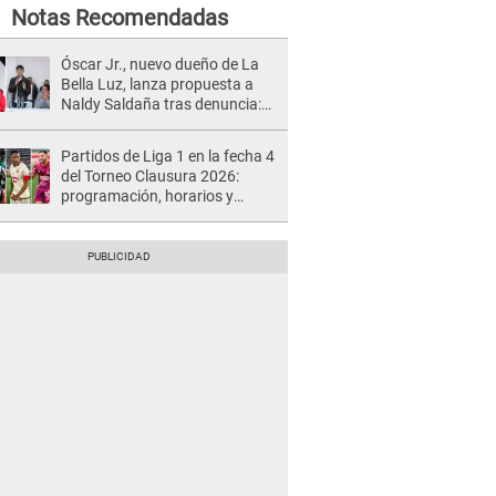
Notas Recomendadas
Óscar Jr., nuevo dueño de La
Bella Luz, lanza propuesta a
Naldy Saldaña tras denuncia:
“Va a haber otro tipo de ley”
Partidos de Liga 1 en la fecha 4
del Torneo Clausura 2026:
programación, horarios y
dónde ver