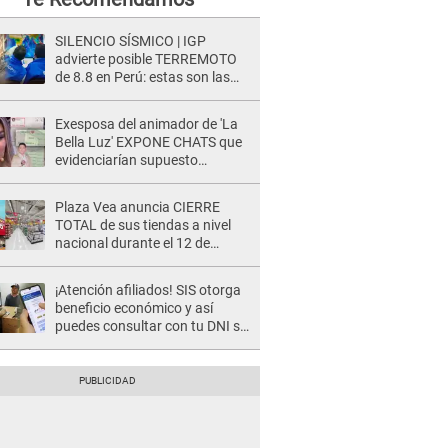
SILENCIO SÍSMICO | IGP
advierte posible TERREMOTO
de 8.8 en Perú: estas son las
zonas más expuestas
Exesposa del animador de 'La
Bella Luz' EXPONE CHATS que
evidenciarían supuesto
romance clandestino con Naldy
Saldaña, pese a tener pareja
Plaza Vea anuncia CIERRE
TOTAL de sus tiendas a nivel
nacional durante el 12 de
agosto por este MOTIVO
¡Atención afiliados! SIS otorga
beneficio económico y así
puedes consultar con tu DNI si
te corresponde