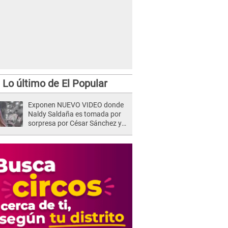
Lo último de El Popular
Exponen NUEVO VIDEO donde
Naldy Saldaña es tomada por
sorpresa por César Sánchez y
ella evidencia su REACCIÓN: Le
agarró la mano