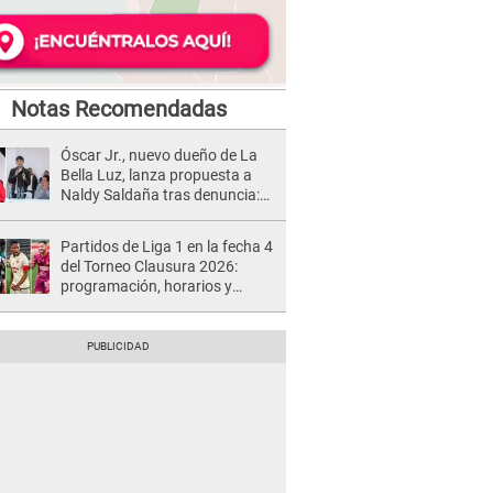
Notas Recomendadas
Óscar Jr., nuevo dueño de La
Bella Luz, lanza propuesta a
Naldy Saldaña tras denuncia:
“Va a haber otro tipo de ley”
Partidos de Liga 1 en la fecha 4
del Torneo Clausura 2026:
programación, horarios y
dónde ver