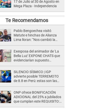
17 de Julio al 30 de Agosto en
Mega Plaza - Independencia
Te Recomendamos
Pablo Bengoechea visitó
Matute e hinchas de Alianza
Lima lloran: “Nos cambió la
mentalidad” [VIDEO]
Exesposa del animador de 'La
Bella Luz' EXPONE CHATS que
evidenciarían supuesto
romance clandestino con Naldy
Saldaña, pese a tener pareja
SILENCIO SÍSMICO | IGP
advierte posible TERREMOTO
de 8.8 en Perú: estas son las
zonas más expuestas
ONP ofrece BONIFICACIÓN
ADICIONAL del 25% a jubilados
que cumplan este REQUISITO:
revisa si accedes aquí