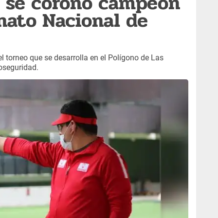
o se coronó campeón
nato Nacional de
el torneo que se desarrolla en el Polígono de Las
oseguridad.