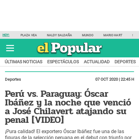
HOY:
PLAZA VEA
NALDY SALDAÑA
MUNDO
MARIO HART
SAM
ÚLTIMAS NOTICIAS
ESPECTÁCULOS
ACTUALIDAD
DEPORTES
Deportes
07 OCT 2020 | 22:45 H
Perú vs. Paraguay: Óscar
Ibáñez y la noche que venció
a José Chilavert atajando su
penal [VIDEO]
¡Pura calidad! El exportero Óscar Ibáñez fue una de las
figuras de la selección peruana en el debut con triunfo por