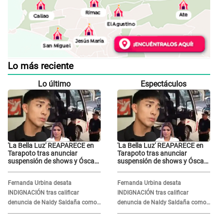
Lo más reciente
Lo último
Espectáculos
'La Bella Luz' REAPARECE en
'La Bella Luz' REAPARECE en
Tarapoto tras anunciar
Tarapoto tras anunciar
suspensión de shows y Óscar
suspensión de shows y Óscar
Junior se JUSTIFICA: "Por un
Junior se JUSTIFICA: "Por un
error no vamos a pagar todos"
error no vamos a pagar todos"
Fernanda Urbina desata
Fernanda Urbina desata
INDIGNACIÓN tras calificar
INDIGNACIÓN tras calificar
denuncia de Naldy Saldaña como
denuncia de Naldy Saldaña como
'acto bochornoso': "No es justo
'acto bochornoso': "No es justo