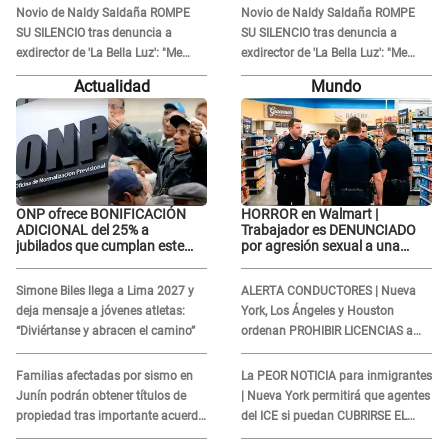
atacar a otra mujer"
atacar a otra mujer"
Novio de Naldy Saldaña ROMPE
Novio de Naldy Saldaña ROMPE
SU SILENCIO tras denuncia a
SU SILENCIO tras denuncia a
exdirector de 'La Bella Luz': "Me
exdirector de 'La Bella Luz': "Me
basta con que ella esté bien"
basta con que ella esté bien"
Actualidad
Mundo
ONP ofrece BONIFICACIÓN
HORROR en Walmart |
ADICIONAL del 25% a
Trabajador es DENUNCIADO
jubilados que cumplan este
por agresión sexual a una
REQUISITO: revisa si accedes
cliente y su respuesta
aquí
INDIGNÓ A TODOS
Simone Biles llega a Lima 2027 y
ALERTA CONDUCTORES | Nueva
deja mensaje a jóvenes atletas:
York, Los Ángeles y Houston
“Diviértanse y abracen el camino”
ordenan PROHIBIR LICENCIAS a
quienes no presenten ESTE
DOCUMENTO
Familias afectadas por sismo en
La PEOR NOTICIA para inmigrantes
Junín podrán obtener títulos de
| Nueva York permitirá que agentes
propiedad tras importante acuerdo
del ICE si puedan CUBRIRSE EL
de Cofopri
ROSTRO