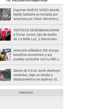
Exponen NUEVO VIDEO donde
Naldy Saldaña es tomada por
sorpresa por César Sánchez y
ella evidencia su REACCIÓN: Le
agarró la mano
TESTIGOS 'DESENMASCARAN'
a Óscar Junior, hijo de dueño
de 'La Bella Luz', y denuncian
maltratos en la orquesta: "Los
humilla..."
¡Atención afiliados! SIS otorga
beneficio económico y así
puedes consultar con tu DNI si
te corresponde
Sismo de 5.0 en Junín destruye
viviendas, deja un herido y
deslizamientos en laderas: IGP
alerta sobre posibles réplicas